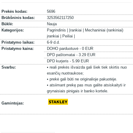
Prekės kodas:
5696
Brūkšninis kodas:
3253562117250
Būklė:
Nauja
Kategorijos:
Pagrindinis |
Įrankiai |
Mechaniniai (rankiniai)
įrankiai |
Peiliai |
Pristatymo laikas:
6-9 d.d.
Pristatymo kaina:
DOHO parduotuvė - 0 EUR
DPD paštomatai - 3.29 EUR
DPD kurjeris - 5.99 EUR
Svarbu:
• reali prekės išvaizda gali šiek tiek skirtis nuo
esančių nuotraukose;
• prekė gali būti ne originalioje pakuotėje.
• atsiimant prekę pas mus galite atsiskaityti ir
grynaisiais pinigais ir banko kortele.
Gamintojas: