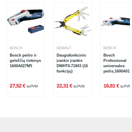
BOSCH
DEWALT
BOSCH
Bosch peilio ir
Daugiafunkcinis
Bosch
geležčių rinkinys
įrankis įrankis
Professional
1600A027M5
DWHT0-71843 (16
universalus
funkcijų)
peilis,1600A01
27,52 €
22,31 €
16,81 €
su PVM
su PVM
su PVM