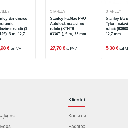
ANLEY
STANLEY
STANLEY
anley Bandmass
Stanley FatMax PRO
Stanley Ba
noramic
Autolock matavimo
Tylon matav
avimo ruletė (1-
ruletė (XTHT0-
ruletė (03068
125), 3 m, 12,7
033671), 5 m, 32 mm
12,7 mm
m
,98 €
27,70 €
5,38 €
su PVM
su PVM
su P
Klientui
sąlygos
Kontaktai
lygos
Pagalba