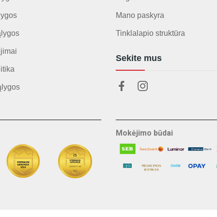
lygos
Mano paskyra
ąlygos
Tinklalapio struktūra
jimai
Sekite mus
itika
ąlygos
Mokėjimo būdai