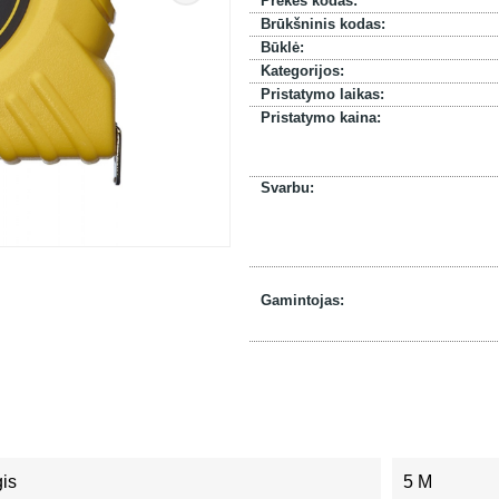
Prekės kodas:
Brūkšninis kodas:
Būklė:
Kategorijos:
Pristatymo laikas:
Pristatymo kaina:
Svarbu:
Gamintojas:
gis
5 M