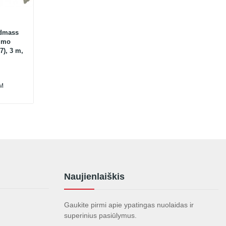
ndmass
imo
7), 3 m,
VM
Naujienlaiškis
Gaukite pirmi apie ypatingas nuolaidas ir
superinius pasiūlymus.