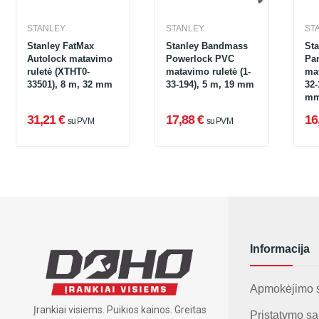
STANLEY
STANLEY
ST
Stanley FatMax
Stanley Bandmass
St
Autolock matavimo
Powerlock PVC
Pa
ruletė (XTHT0-
matavimo ruletė (1-
mat
33501), 8 m, 32 mm
33-194), 5 m, 19 mm
32-
m
31,21 €
17,88 €
16
su PVM
su PVM
Informacija
Apmokėjimo 
Įrankiai visiems. Puikios kainos. Greitas
Pristatymo są