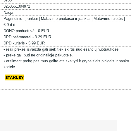
5700
3253561304972
Nauja
Pagrindinis |
Įrankiai |
Matavimo prietaisai ir įrankiai |
Matavimo ruletės |
6-9 d.d.
DOHO parduotuvė - 0 EUR
DPD paštomatai - 3.29 EUR
DPD kurjeris - 5.99 EUR
• reali prekės išvaizda gali šiek tiek skirtis nuo esančių nuotraukose;
• prekė gali būti ne originalioje pakuotėje.
• atsiimant prekę pas mus galite atsiskaityti ir grynaisiais pinigais ir banko
kortele.