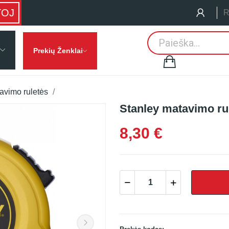
TOJ
R
Prekių Ženklai
avimo ruletės
Stanley matavimo rul
8,30 €