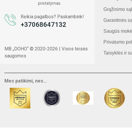
pristatymas.
Grąžinimo są
Reikia pagalbos? Paskambink!
Garantinės s
+37068647132
Saugūs mokė
Privatumo pol
MB „DOHO“ © 2020-2026 | Visos teisės
Taisyklės ir s
saugomos
Mes patikimi, nes...