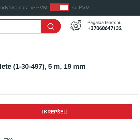
odyti kainas:
be PVM
su PVM
Pagalba telefonu:
+37068647132
etė (1-30-497), 5 m, 19 mm
Į KREPŠELĮ