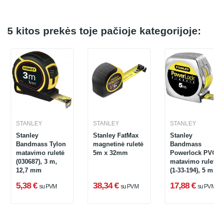
5 kitos prekės toje pačioje kategorijoje:
STANLEY
STANLEY
STANLEY
Stanley
Stanley FatMax
Stanley
Bandmass Tylon
magnetinė ruletė
Bandmass
matavimo ruletė
5m x 32mm
Powerlock PVC
(030687), 3 m,
matavimo rulet
12,7 mm
(1-33-194), 5 m,
19 mm
5,38 €
38,34 €
17,88 €
su PVM
su PVM
su PVM