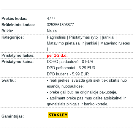
Prekės kodas:
4777
Brūkšninis kodas:
3253561306877
Būklė:
Nauja
Kategorijos:
Pagrindinis |
Pristatymas rytoj |
Įrankiai |
Matavimo prietaisai ir įrankiai |
Matavimo ruletės
|
Pristatymo laikas:
per 1-2 d.d.
Pristatymo kaina:
DOHO parduotuvė - 0 EUR
DPD paštomatai - 3.29 EUR
DPD kurjeris - 5.99 EUR
Svarbu:
• reali prekės išvaizda gali šiek tiek skirtis nuo
esančių nuotraukose;
• prekė gali būti ne originalioje pakuotėje.
• atsiimant prekę pas mus galite atsiskaityti ir
grynaisiais pinigais ir banko kortele.
Gamintojas: