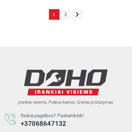

1
2
Įrankiai visiems. Puikios kainos. Greitas pristatymas.
Reikia pagalbos? Paskambink!
+37068647132