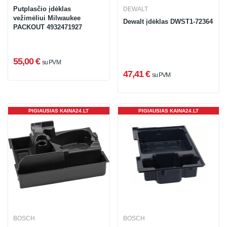
Putplasčio įdėklas
DEWALT
vežimėliui Milwaukee
Dewalt įdėklas DWST1-72364
PACKOUT 4932471927
55,00 €
su PVM
47,41 €
su PVM
PIGIAUSIAS KAINA24.LT
PIGIAUSIAS KAINA24.LT
BOSCH
BOSCH