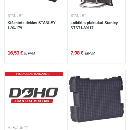
STANLEY
STANLEY
Kišeninis dėklas STANLEY
Laikiklis plaktukui Stanley
1-96-179
STST1-80117
16,53 €
7,98 €
su PVM
su PVM
PIGIAUSIAS KAINA24.LT
MILWAUKEE