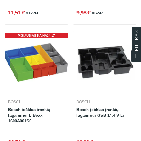
11,51 €
9,98 €
su PVM
su PVM
FILTRAS
PIGIAUSIAS KAINA24.LT
BOSCH
BOSCH
Bosch įdėklas įrankių
Bosch įdėklas įrankių
lagaminui L-Boxx,
lagaminui GSB 14,4 V-Li
1600A001S6