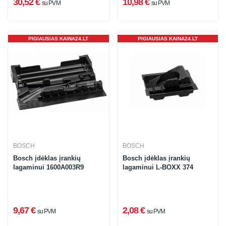
30,52 €
10,98 €
su PVM
su PVM
PIGIAUSIAS KAINA24.LT
PIGIAUSIAS KAINA24.LT
BOSCH
BOSCH
Bosch įdėklas įrankių
Bosch įdėklas įrankių
lagaminui 1600A003R9
lagaminui L-BOXX 374
9,67 €
2,08 €
su PVM
su PVM