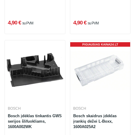
4,90 €
4,90 €
su PVM
su PVM
PIGIAUSIAS KAINA24.LT
BOSCH
BOSCH
Bosch įdėklas tinkantis GWS
Bosch skaidrus įdėklas
serijos šlifuokliams,
įrankių dėžei L-Boxx,
1600A002WK
1600A025A2