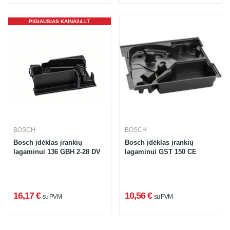
PIGIAUSIAS KAINA24.LT
BOSCH
BOSCH
Bosch įdėklas įrankių
Bosch įdėklas įrankių
lagaminui 136 GBH 2-28 DV
lagaminui GST 150 CE
16,17 €
10,56 €
su PVM
su PVM