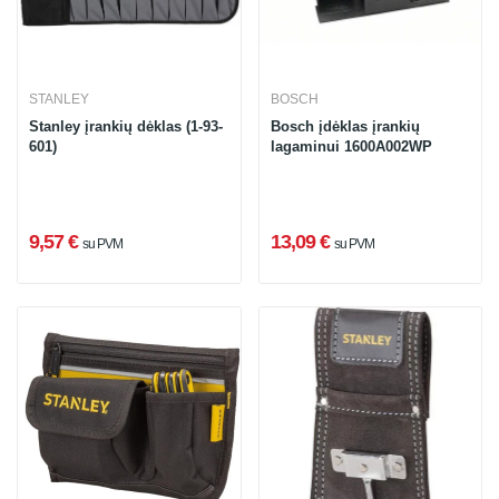
STANLEY
BOSCH
Stanley įrankių dėklas (1-93-
Bosch įdėklas įrankių
601)
lagaminui 1600A002WP
9,57 €
13,09 €
su PVM
su PVM