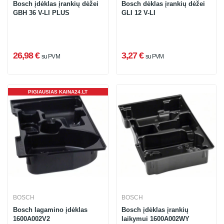
Bosch įdėklas įrankių dėžei
Bosch dėklas įrankių dėžei
GBH 36 V-LI PLUS
GLI 12 V-LI
26,98 €
3,27 €
su PVM
su PVM
PIGIAUSIAS KAINA24.LT
BOSCH
BOSCH
Bosch lagamino įdėklas
Bosch įdėklas įrankių
1600A002V2
laikymui 1600A002WY