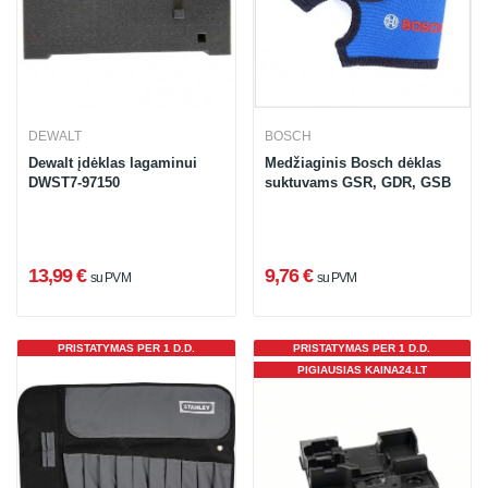
DEWALT
BOSCH
Dewalt įdėklas lagaminui
Medžiaginis Bosch dėklas
DWST7-97150
suktuvams GSR, GDR, GSB
13,99 €
9,76 €
su PVM
su PVM
PRISTATYMAS PER 1 D.D.
PRISTATYMAS PER 1 D.D.
PIGIAUSIAS KAINA24.LT