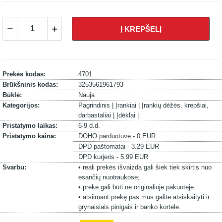
Į KREPŠELĮ
Prekės kodas:
4701
Brūkšninis kodas:
3253561961793
Būklė:
Nauja
Kategorijos:
Pagrindinis |
Įrankiai |
Įrankių dėžės, krepšiai,
darbastaliai |
Įdėklai |
Pristatymo laikas:
6-9 d.d.
Pristatymo kaina:
DOHO parduotuvė - 0 EUR
DPD paštomatai - 3.29 EUR
DPD kurjeris - 5.99 EUR
Svarbu:
• reali prekės išvaizda gali šiek tiek skirtis nuo
esančių nuotraukose;
• prekė gali būti ne originalioje pakuotėje.
• atsiimant prekę pas mus galite atsiskaityti ir
grynaisiais pinigais ir banko kortele.