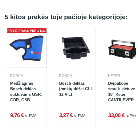
5 kitos prekės toje pačioje kategorijoje:
PRISTATYMAS PER 1 D.D.
BOSCH
BOSCH
KETER
Medžiaginis
Bosch dėklas
Dvipakopė
Bosch dėklas
įrankių dėžei GLI
smulk. dėtuvė
suktuvams GSR,
12 V-LI
18" Keter
GDR, GSB
CANTILEVER
9,76 €
3,27 €
33,00 €
su PVM
su PVM
su PVM