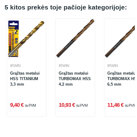
5 kitos prekės toje pačioje kategorijoje:
IRWIN
IRWIN
IRWIN
Grąžtas metalui
Grąžtas metalui
Grąžtas metalui
HSS TITANIUM
TURBOMAX HSS
TURBOMAX HS
3,3 mm
4,2 mm
6,5 mm
9,40 €
10,93 €
11,46 €
su PVM
su PVM
su PVM