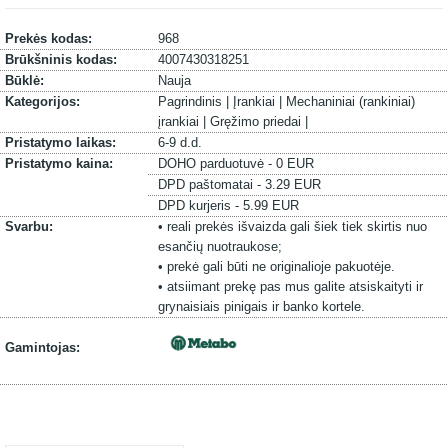
Prekės kodas:
968
Brūkšninis kodas:
4007430318251
Būklė:
Nauja
Kategorijos:
Pagrindinis |
Įrankiai |
Mechaniniai (rankiniai)
įrankiai |
Gręžimo priedai |
Pristatymo laikas:
6-9 d.d.
Pristatymo kaina:
DOHO parduotuvė - 0 EUR
DPD paštomatai - 3.29 EUR
DPD kurjeris - 5.99 EUR
Svarbu:
• reali prekės išvaizda gali šiek tiek skirtis nuo
esančių nuotraukose;
• prekė gali būti ne originalioje pakuotėje.
• atsiimant prekę pas mus galite atsiskaityti ir
grynaisiais pinigais ir banko kortele.
Gamintojas: