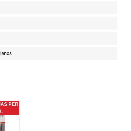
Dienos
MAS PER
D.