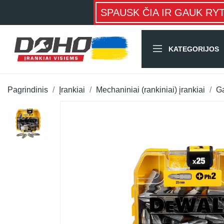
SPAUSK ČIA IR GAUK RY
KATEGORIJOS
Pagrindinis
Įrankiai
Mechaniniai (rankiniai) įrankiai
Ga