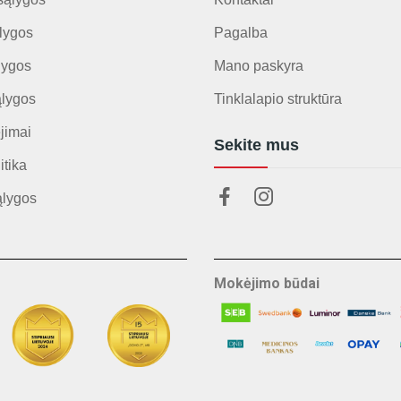
lygos
Pagalba
lygos
Mano paskyra
ąlygos
Tinklalapio struktūra
jimai
Sekite mus
itika
ąlygos
Mokėjimo būdai