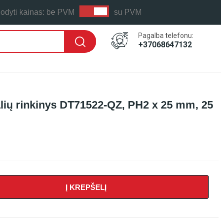
odyti kainas:
be PVM
su PVM
Pagalba telefonu:
+37068647132
lių rinkinys DT71522-QZ, PH2 x 25 mm, 25
Į KREPŠELĮ