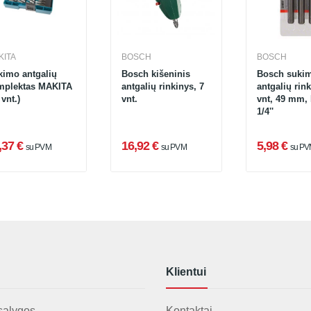
KITA
BOSCH
BOSCH
kimo antgalių
Bosch kišeninis
Bosch suki
lektas MAKITA
antgalių rinkinys, 7
antgalių rink
 vnt.)
vnt.
vnt, 49 mm,
1/4''
,37 €
16,92 €
5,98 €
su PVM
su PVM
su P
Klientui
sąlygos
Kontaktai