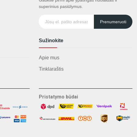
Gaukite pirmi apie ypatingas nuolaidas ir
superinius pasiūlymus.
Prenumeruoti
Sužinokite
Apie mus
Tinklaraštis
Pristatymo būdai