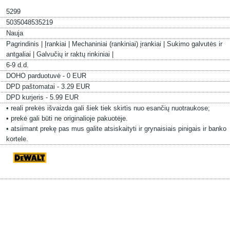
5299
5035048535219
Nauja
Pagrindinis |
Įrankiai |
Mechaniniai (rankiniai) įrankiai |
Sukimo galvutės ir
antgaliai |
Galvučių ir raktų rinkiniai |
6-9 d.d.
DOHO parduotuvė - 0 EUR
DPD paštomatai - 3.29 EUR
DPD kurjeris - 5.99 EUR
• reali prekės išvaizda gali šiek tiek skirtis nuo esančių nuotraukose;
• prekė gali būti ne originalioje pakuotėje.
• atsiimant prekę pas mus galite atsiskaityti ir grynaisiais pinigais ir banko
kortele.