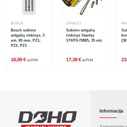
BOSCH
STANLEY
MA
Bosch sukimo
Sukimo antgalių
Su
antgalių rinkinys, 3
rinkinys Stanley
komp
vnt, 89 mm, PZ1,
STHT0-70885, 35 vnt.
(38
PZ2, PZ3
16,99 €
17,38 €
23
su PVM
su PVM
Informacija
Apmokėjimo 