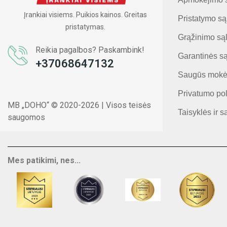
Įrankiai visiems. Puikios kainos. Greitas
Pristatymo są
pristatymas.
Grąžinimo są
Reikia pagalbos? Paskambink!
Garantinės s
+37068647132
Saugūs mokė
Privatumo pol
MB „DOHO“ © 2020-2026 | Visos teisės
Taisyklės ir s
saugomos
Mes patikimi, nes...