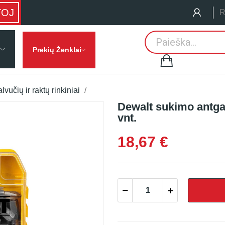
TOJ
R
Prekių Ženklai
lvučių ir raktų rinkiniai
Dewalt sukimo antga
vnt.
18,67 €