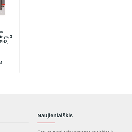
mo
inys, 3
 PH2,
VM
Naujienlaiškis