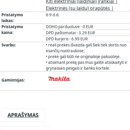
Kiti elektriniai (laidiniai) įrankiai |
Elektrinės (su laidu) orapūtės |
Pristatymo
6-9 d.d.
laikas:
Pristatymo
DOHO parduotuvė - 0 EUR
kaina:
DPD paštomatai - 3.29 EUR
DPD kurjeris - 6.99 EUR
Svarbu:
• reali prekės išvaizda gali šiek tiek skirtis nuo
esančių nuotraukose;
• prekė gali būti ne originalioje pakuotėje.
• atsiimant prekę pas mus galite atsiskaityti ir
grynaisiais pinigais ir banko kortele.
Gamintojas:
APRAŠYMAS