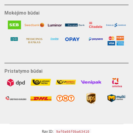
Mokėjimo būdai
Pristatymo būdai
Ray ID:
9af0a66f0ba63410