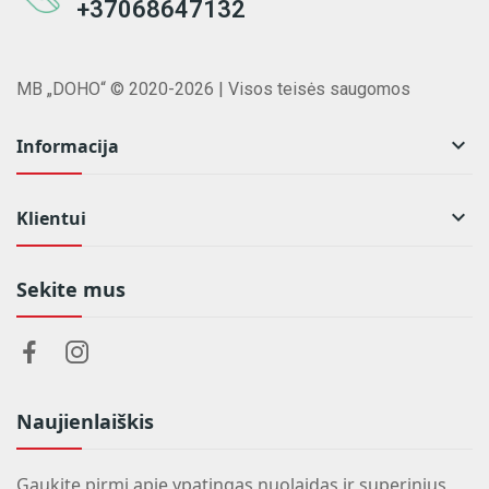
+37068647132
MB „DOHO“ © 2020-2026 | Visos teisės saugomos

Informacija

Klientui
Sekite mus
Naujienlaiškis
Gaukite pirmi apie ypatingas nuolaidas ir superinius