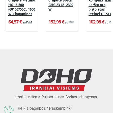
orapūtė Metabo
orapūtė Bosch
kompaktiškas
HG 16-500
GHG 23-66, 2300
karšto oro
(601067500), 1600
W
pistoletas
W + lagaminas
Steinel HL STI
(004019), 350 W
64,57 €
152,98 €
102,98 €
su PVM
su PVM
su PV
Įrankiai visiems. Puikios kainos. Greitas pristatymas.
Reikia pagalbos? Paskambink!