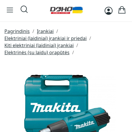
Pagrindinis
Įrankiai
Elektriniai (laidiniai) įrankiai ir priedai
Kiti elektriniai (laidiniai) įrankiai
Elektrinės (su laidu) orapūtės