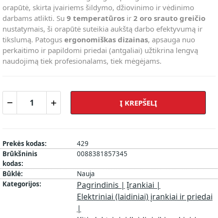
orapūtė, skirta įvairiems šildymo, džiovinimo ir vėdinimo
darbams atlikti. Su
9 temperatūros
ir
2 oro srauto greičio
nustatymais, ši orapūtė suteikia aukštą darbo efektyvumą ir
tikslumą. Patogus
ergonomiškas dizainas
, apsauga nuo
perkaitimo ir papildomi priedai (antgaliai) užtikrina lengvą
naudojimą tiek profesionalams, tiek mėgėjams.
Į KREPŠELĮ
Prekės kodas:
429
Brūkšninis
0088381857345
kodas:
Būklė:
Nauja
Kategorijos:
Pagrindinis |
Įrankiai |
Elektriniai (laidiniai) įrankiai ir priedai
|