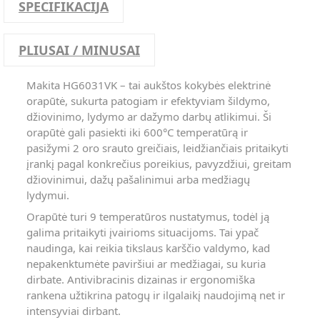
SPECIFIKACIJA
PLIUSAI / MINUSAI
Makita HG6031VK – tai aukštos kokybės elektrinė
orapūtė, sukurta patogiam ir efektyviam šildymo,
džiovinimo, lydymo ar dažymo darbų atlikimui. Ši
orapūtė gali pasiekti iki 600°C temperatūrą ir
pasižymi 2 oro srauto greičiais, leidžiančiais pritaikyti
įrankį pagal konkrečius poreikius, pavyzdžiui, greitam
džiovinimui, dažų pašalinimui arba medžiagų
lydymui.
Orapūtė turi 9 temperatūros nustatymus, todėl ją
galima pritaikyti įvairioms situacijoms. Tai ypač
naudinga, kai reikia tikslaus karščio valdymo, kad
nepakenktumėte paviršiui ar medžiagai, su kuria
dirbate. Antivibracinis dizainas ir ergonomiška
rankena užtikrina patogų ir ilgalaikį naudojimą net ir
intensyviai dirbant.