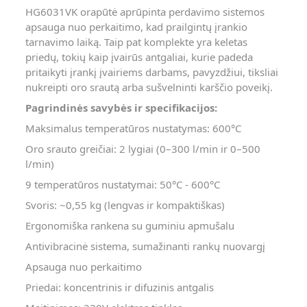
HG6031VK orapūtė aprūpinta perdavimo sistemos
apsauga nuo perkaitimo, kad prailgintų įrankio
tarnavimo laiką. Taip pat komplekte yra keletas
priedų, tokių kaip įvairūs antgaliai, kurie padeda
pritaikyti įrankį įvairiems darbams, pavyzdžiui, tiksliai
nukreipti oro srautą arba sušvelninti karščio poveikį.
Pagrindinės savybės ir specifikacijos:
Maksimalus temperatūros nustatymas: 600°C
Oro srauto greičiai: 2 lygiai (0–300 l/min ir 0–500
l/min)
9 temperatūros nustatymai: 50°C - 600°C
Svoris: ~0,55 kg (lengvas ir kompaktiškas)
Ergonomiška rankena su guminiu apmušalu
Antivibracinė sistema, sumažinanti rankų nuovargį
Apsauga nuo perkaitimo
Priedai: koncentrinis ir difuzinis antgalis