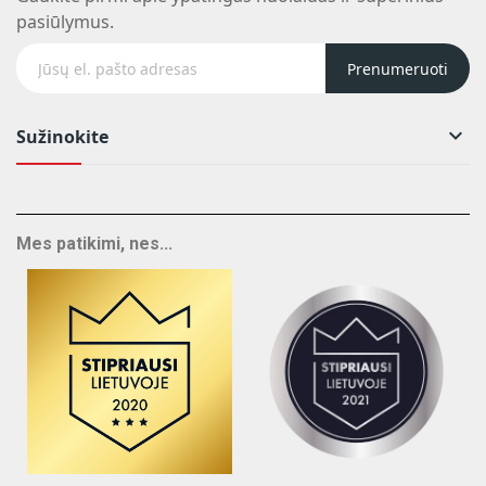
pasiūlymus.
Prenumeruoti

Sužinokite
Mes patikimi, nes...