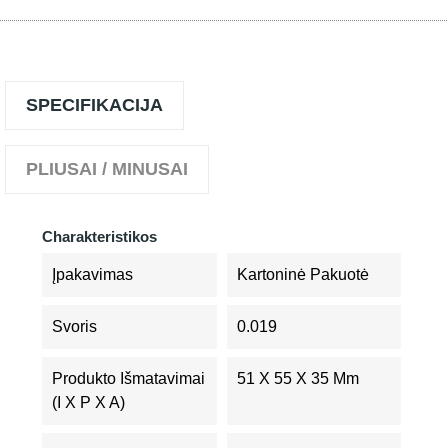
SPECIFIKACIJA
PLIUSAI / MINUSAI
Charakteristikos
Įpakavimas
Kartoninė Pakuotė
Svoris
0.019
Produkto Išmatavimai
51 X 55 X 35 Mm
(I X P X A)