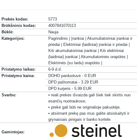
Prekės kodas:
5773
Brūkšninis kodas:
4007841070113
Būklė:
Nauja
Kategorijos:
Pagrindinis |
Įrankiai |
Akumuliatoriniai įrankiai ir
priedai |
Elektriniai (laidiniai) įrankiai ir priedai |
Kiti akumuliatoriniai įrankiai |
Kiti elektriniai
(laidiniai) įrankiai |
Akumuliatorinės orapūtės |
Elektrinės (su laidu) orapūtės |
Pristatymo laikas:
6-9 d.d.
Pristatymo kaina:
DOHO parduotuvė - 0 EUR
DPD paštomatai - 3.29 EUR
DPD kurjeris - 5.99 EUR
Svarbu:
• reali prekės išvaizda gali šiek tiek skirtis nuo
esančių nuotraukose;
• prekė gali būti ne originalioje pakuotėje.
• atsiimant prekę pas mus galite atsiskaityti ir
grynaisiais pinigais ir banko kortele.
Gamintojas: