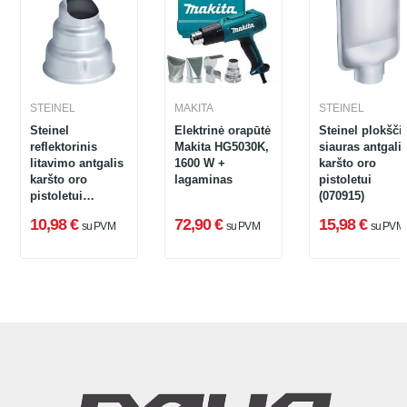
STEINEL
MAKITA
STEINEL
Steinel
Elektrinė orapūtė
Steinel plokšči
reflektorinis
Makita HG5030K,
siauras antgali
litavimo antgalis
1600 W +
karšto oro
karšto oro
lagaminas
pistoletui
pistoletui
(070915)
(074616), 10 mm
10,98 €
72,90 €
15,98 €
su PVM
su PVM
su PVM