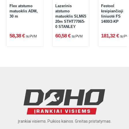
Flex atstumo
Lazerinis
Festool
matuoklis ADM,
atstumo
kreipiančioji
30 m
matuoklis SLM65
liniuotė FS
20m STHT77065-
1400/2-KP
0 STANLEY
58,38 €
60,58 €
181,32 €
su PVM
su PVM
su PV
Įrankiai visiems. Puikios kainos. Greitas pristatymas.