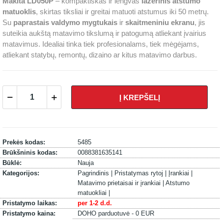
Makita LD050P
– kompaktiškas ir lengvas
lazerinis atstumo
matuoklis
, skirtas tiksliai ir greitai matuoti atstumus iki 50 metrų.
Su
paprastais valdymo mygtukais
ir
skaitmeniniu ekranu
, jis
suteikia aukštą matavimo tikslumą ir patogumą atliekant įvairius
matavimus. Idealiai tinka tiek profesionalams, tiek mėgėjams,
atliekant statybų, remontų, dizaino ar kitus matavimo darbus.
Į KREPŠELĮ
Prekės kodas:
5485
Brūkšninis kodas:
0088381635141
Būklė:
Nauja
Kategorijos:
Pagrindinis |
Pristatymas rytoj |
Įrankiai |
Matavimo prietaisai ir įrankiai |
Atstumo
matuokliai |
Pristatymo laikas:
per 1-2 d.d.
Pristatymo kaina:
DOHO parduotuvė - 0 EUR