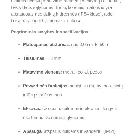
užtikrina lengvą matavimo rodmenų skaitymą tiek lauke,
tiek vidaus sąlygomis. Be to, lazerinis matuoklis yra
apsaugotas nuo dulkių ir drėgmės (IP54 klasė), todėl
tinkamas naudoti įvairiose aplinkose.
Pagrindinės savybės ir specifikacijos:
Matuojamas atstumas
: nuo 0,05 m iki 50 m
Tikslumas
: ± 3 mm
Matavimo vienetai
: metrai, coliai, pėdos
Pavyzdinės funkcijos
: nuolatinis matavimas, plotų
ir tūrių skaičiavimas
Ekranas
: šviesus skaitmeninis ekranas, lengvai
skaitomas įvairiomis sąlygomis
Apsauga
: atsparus dulkėms ir vandeniui (IP54)