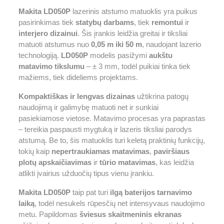
Makita LD050P
lazerinis atstumo matuoklis yra puikus
pasirinkimas tiek
statybų darbams
, tiek
remontui
ir
interjero dizainui
. Šis įrankis leidžia greitai ir tiksliai
matuoti atstumus nuo
0,05 m iki 50 m
, naudojant lazerio
technologiją.
LD050P
modelis pasižymi
aukštu
matavimo tikslumu
– ± 3 mm, todėl puikiai tinka tiek
mažiems, tiek dideliems projektams.
Kompaktiškas ir lengvas dizainas
užtikrina patogų
naudojimą ir galimybę matuoti net ir sunkiai
pasiekiamose vietose. Matavimo procesas yra paprastas
– tereikia paspausti mygtuką ir lazeris tiksliai parodys
atstumą. Be to, šis matuoklis turi keletą praktinių funkcijų,
tokių kaip
nepertraukiamas matavimas
,
paviršiaus
plotų apskaičiavimas
ir
tūrio matavimas
, kas leidžia
atlikti įvairius užduočių tipus vienu įrankiu.
Makita LD050P
taip pat turi
ilgą baterijos tarnavimo
laiką
, todėl nesukels rūpesčių net intensyvaus naudojimo
metu. Papildomas
šviesus skaitmeninis ekranas