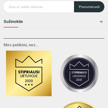
Prenumeruoti

Sužinokite
Mes patikimi, nes...