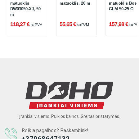
matuoklis
matuoklis, 20 m
matuoklis Bos
DW03050-XJ, 50
GLM 50-25 G
m
118,27 €
55,65 €
157,98 €
su PVM
su PVM
su PV
Įrankiai visiems. Puikios kainos. Greitas pristatymas.
Reikia pagalbos? Paskambink!
+37068647132