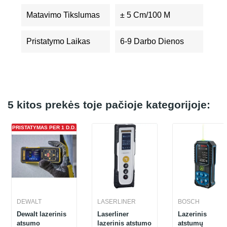
Matavimo Tikslumas
± 5 Cm/100 M
Pristatymo Laikas
6-9 Darbo Dienos
5 kitos prekės toje pačioje kategorijoje:
PRISTATYMAS PER 1 D.D.
DEWALT
LASERLINER
BOSCH
Dewalt lazerinis
Laserliner
Lazerinis
atsumo
lazerinis atstumo
atstumų