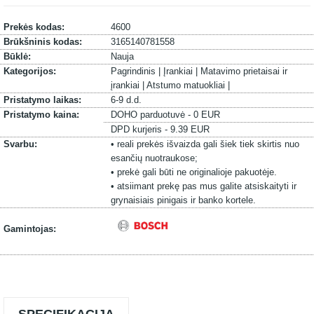
Prekės kodas:
4600
Brūkšninis kodas:
3165140781558
Būklė:
Nauja
Kategorijos:
Pagrindinis |
Įrankiai |
Matavimo prietaisai ir
įrankiai |
Atstumo matuokliai |
Pristatymo laikas:
6-9 d.d.
Pristatymo kaina:
DOHO parduotuvė - 0 EUR
DPD kurjeris - 9.39 EUR
Svarbu:
• reali prekės išvaizda gali šiek tiek skirtis nuo
esančių nuotraukose;
• prekė gali būti ne originalioje pakuotėje.
• atsiimant prekę pas mus galite atsiskaityti ir
grynaisiais pinigais ir banko kortele.
Gamintojas: