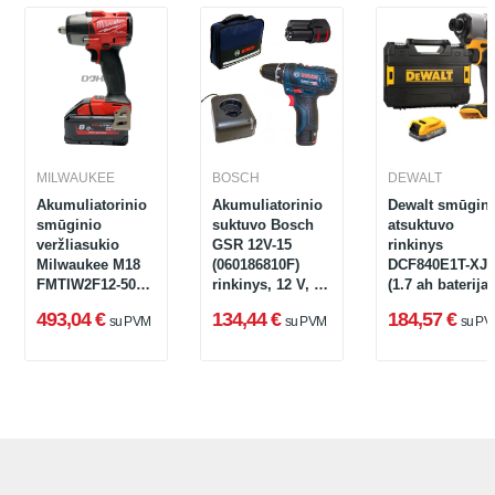
MILWAUKEE
BOSCH
DEWALT
Akumuliatorinio
Akumuliatorinio
Dewalt smūgin
smūginio
suktuvo Bosch
atsuktuvo
veržliasukio
GSR 12V-15
rinkinys
Milwaukee M18
(060186810F)
DCF840E1T-XJ,
FMTIW2F12-502X
rinkinys, 12 V, 2
(1.7 ah baterija
rinkinys, 18V, 2 x
x 2 Ah, įkroviklis
lagaminas), 18 
493,04 €
134,44 €
184,57 €
su PVM
su PVM
su PV
5 Ah
+ krepšys