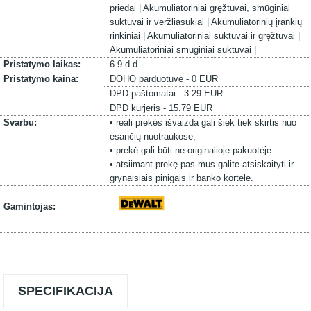
priedai |
Akumuliatoriniai gręžtuvai, smūginiai
suktuvai ir veržliasukiai |
Akumuliatorinių įrankių
rinkiniai |
Akumuliatoriniai suktuvai ir gręžtuvai |
Akumuliatoriniai smūginiai suktuvai |
Pristatymo laikas:
6-9 d.d.
Pristatymo kaina:
DOHO parduotuvė - 0 EUR
DPD paštomatai - 3.29 EUR
DPD kurjeris - 15.79 EUR
Svarbu:
• reali prekės išvaizda gali šiek tiek skirtis nuo
esančių nuotraukose;
• prekė gali būti ne originalioje pakuotėje.
• atsiimant prekę pas mus galite atsiskaityti ir
grynaisiais pinigais ir banko kortele.
Gamintojas:
SPECIFIKACIJA