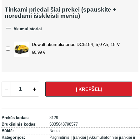
Tinkami priedai šiai prekei (spauskite +
norėdami išskleisti meniu)

Akumuliatoriai
Dewalt akumuliatorius DCB184, 5,0 Ah, 18 V
60,99 €
Į KREPŠELĮ
Prekės kodas:
8129
Brūkšninis kodas:
5035048798577
Būklė:
Nauja
Kategorijos:
Pagrindinis |
Įrankiai |
Akumuliatoriniai įrankiai ir