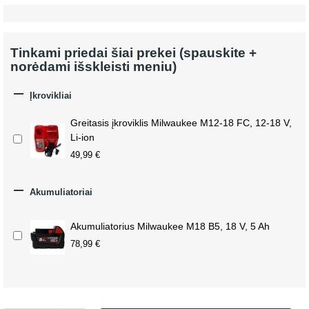
Tinkami priedai šiai prekei (spauskite +
norėdami išskleisti meniu)

Įkrovikliai
Greitasis įkroviklis Milwaukee M12-18 FC, 12-18 V,
Li-ion
49,99 €

Akumuliatoriai
Akumuliatorius Milwaukee M18 B5, 18 V, 5 Ah
78,99 €