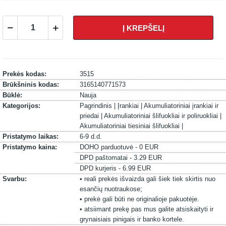
Į KREPŠELĮ
Prekės kodas:
3515
Brūkšninis kodas:
3165140771573
Būklė:
Nauja
Kategorijos:
Pagrindinis |
Įrankiai |
Akumuliatoriniai įrankiai ir
priedai |
Akumuliatoriniai šlifuokliai ir poliruokliai |
Akumuliatoriniai tiesiniai šlifuokliai |
Pristatymo laikas:
6-9 d.d.
Pristatymo kaina:
DOHO parduotuvė - 0 EUR
DPD paštomatai - 3.29 EUR
DPD kurjeris - 6.99 EUR
Svarbu:
• reali prekės išvaizda gali šiek tiek skirtis nuo
esančių nuotraukose;
• prekė gali būti ne originalioje pakuotėje.
• atsiimant prekę pas mus galite atsiskaityti ir
grynaisiais pinigais ir banko kortele.