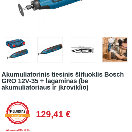
Akumuliatorinis tiesinis šlifuoklis Bosch
GRO 12V-35 + lagaminas (be
akumuliatoriaus ir įkroviklio)
129,41 €
Atnaujinta 2026-08-06