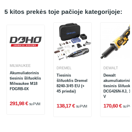
5 kitos prekės toje pačioje kategorijoje:
MILWAUKEE
DREMEL
DEWALT
Akumuliatorinis
Tiesinis
Dewalt
tiesinis šlifuoklis
šlifuoklis Dremel
akumuliatorinis
Milwaukee M18
8240-3/45 EU (+
tiesinis šlifuokl
FDGRB-0X
45 priedai)
DCG426N-XJ, 1
V
291,98 €
su PVM
138,17 €
170,60 €
su PVM
su PV