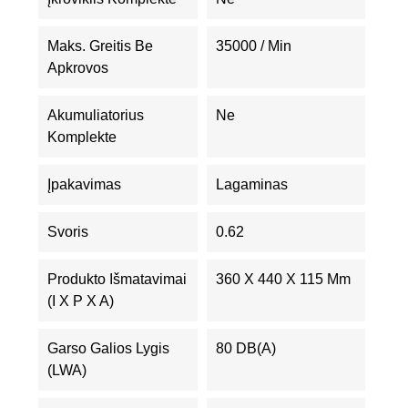
Maks. Greitis Be
35000 / Min
Apkrovos
Akumuliatorius
Ne
Komplekte
Įpakavimas
Lagaminas
Svoris
0.62
Produkto Išmatavimai
360 X 440 X 115 Mm
(I X P X A)
Garso Galios Lygis
80 DB(A)
(LWA)