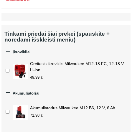
Tinkami priedai šiai prekei (spauskite +
norėdami išskleisti meniu)

Įkrovikliai
Greitasis įkroviklis Milwaukee M12-18 FC, 12-18 V,
Li-ion
49,99 €

Akumuliatoriai
Akumuliatorius Milwaukee M12 B6, 12 V, 6 Ah
71,98 €