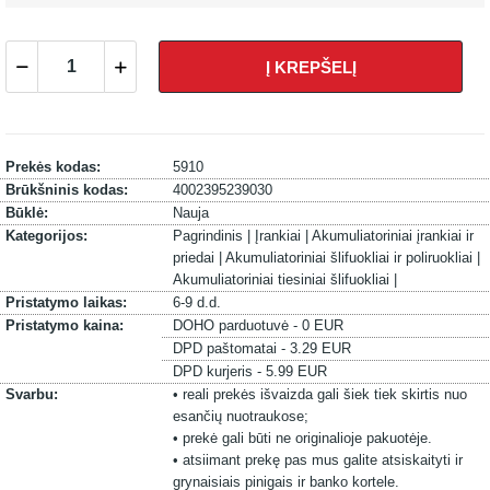
Į KREPŠELĮ
Prekės kodas:
5910
Brūkšninis kodas:
4002395239030
Būklė:
Nauja
Kategorijos:
Pagrindinis |
Įrankiai |
Akumuliatoriniai įrankiai ir
priedai |
Akumuliatoriniai šlifuokliai ir poliruokliai |
Akumuliatoriniai tiesiniai šlifuokliai |
Pristatymo laikas:
6-9 d.d.
Pristatymo kaina:
DOHO parduotuvė - 0 EUR
DPD paštomatai - 3.29 EUR
DPD kurjeris - 5.99 EUR
Svarbu:
• reali prekės išvaizda gali šiek tiek skirtis nuo
esančių nuotraukose;
• prekė gali būti ne originalioje pakuotėje.
• atsiimant prekę pas mus galite atsiskaityti ir
grynaisiais pinigais ir banko kortele.