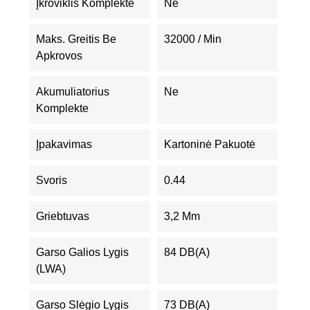
Įkroviklis Komplekte
Ne
Maks. Greitis Be
32000 / Min
Apkrovos
Akumuliatorius
Ne
Komplekte
Įpakavimas
Kartoninė Pakuotė
Svoris
0.44
Griebtuvas
3,2 Mm
Garso Galios Lygis
84 DB(A)
(LWA)
Garso Slėgio Lygis
73 DB(A)