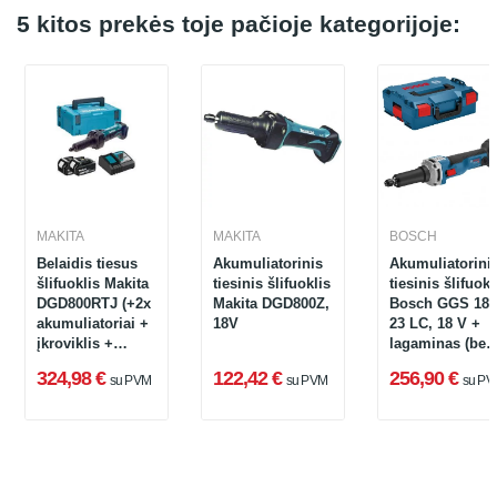
5 kitos prekės toje pačioje kategorijoje:
MAKITA
MAKITA
BOSCH
Belaidis tiesus
Akumuliatorinis
Akumuliatorini
šlifuoklis Makita
tiesinis šlifuoklis
tiesinis šlifuokl
DGD800RTJ (+2x
Makita DGD800Z,
Bosch GGS 18V
akumuliatoriai +
18V
23 LC, 18 V +
įkroviklis +
lagaminas (be
dėklas MACPAC
akumuliatoriau
324,98 €
122,42 €
256,90 €
su PVM
su PVM
su PV
II)
ir įkroviklio)