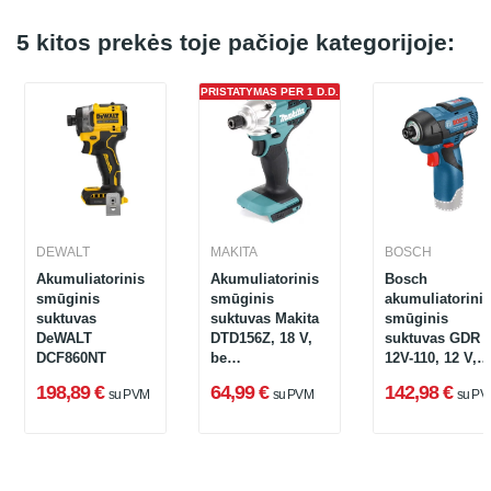
5 kitos prekės toje pačioje kategorijoje:
PRISTATYMAS PER 1 D.D.
DEWALT
MAKITA
BOSCH
Akumuliatorinis
Akumuliatorinis
Bosch
smūginis
smūginis
akumuliatorinis
suktuvas
suktuvas Makita
smūginis
DeWALT
DTD156Z, 18 V,
suktuvas GDR
DCF860NT
be
12V-110, 12 V,
akumuliatoriaus
110 Nm (be
198,89 €
64,99 €
142,98 €
su PVM
su PVM
su PV
ir įkroviklio,
akumuliatoriau
kartoninėje
ir įkroviklio)
pakuotėje