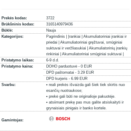
Prekės kodas:
3722
Brūkšninis kodas:
3165140979436
Būklė:
Nauja
Kategorijos:
Pagrindinis |
Įrankiai |
Akumuliatoriniai įrankiai ir
priedai |
Akumuliatoriniai gręžtuvai, smūginiai
suktuvai ir veržliasukiai |
Akumuliatorinių įrankių
rinkiniai |
Akumuliatoriniai smūginiai suktuvai |
Pristatymo laikas:
6-9 d.d.
Pristatymo kaina:
DOHO parduotuvė - 0 EUR
DPD paštomatai - 3.29 EUR
DPD kurjeris - 6.99 EUR
Svarbu:
• reali prekės išvaizda gali šiek tiek skirtis nuo
esančių nuotraukose;
• prekė gali būti ne originalioje pakuotėje.
• atsiimant prekę pas mus galite atsiskaityti ir
grynaisiais pinigais ir banko kortele.
Gamintojas: