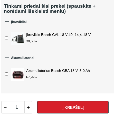
Tinkami priedai šiai prekei (spauskite +
norėdami išskleisti meniu)

Įkrovikliai
Įkroviklis Bosch GAL 18 V-40, 14,4-18 V
38,50 €

Akumuliatoriai
Akumuliatorius Bosch GBA 18 V, 5,0 Ah
67,99 €
Į KREPŠELĮ