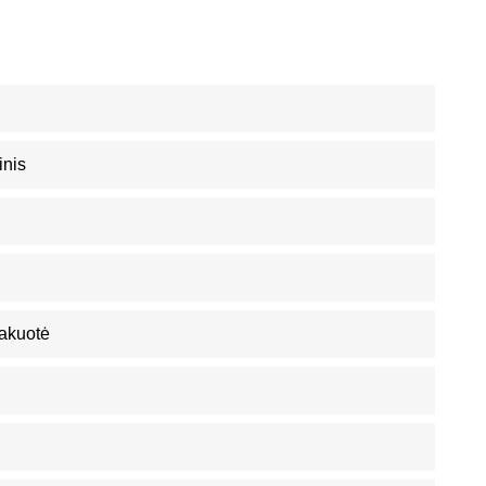
inis
akuotė