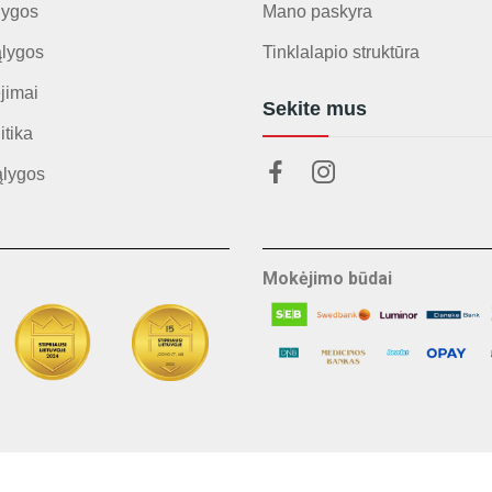
lygos
Mano paskyra
ąlygos
Tinklalapio struktūra
jimai
Sekite mus
itika
ąlygos
Mokėjimo būdai