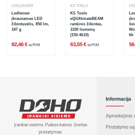
LEDLENSER
KS TOOLS
LE
Ledlenser
KS Tools
Le
įkraunamas LED
eQiUltimateBEAM
įk
žibintuvėlis, 850 lm,
rankinis žibintas,
šv
187 g
1100 liumenų
Wo
(150.4610)
6h
82,46 €
63,55 €
56
su PVM
su PVM
Informacija
Apmokėjimo 
Įrankiai visiems. Puikios kainos. Greitas
Pristatymo są
pristatymas.