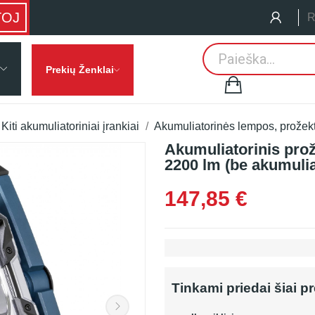
TOJ
R
Prekių Ženklai
Kiti akumuliatoriniai įrankiai
Akumuliatorinės lempos, prožekto
Akumuliatorinis prož
2200 lm (be akumuliat
147,85 €
Tinkami priedai šiai p