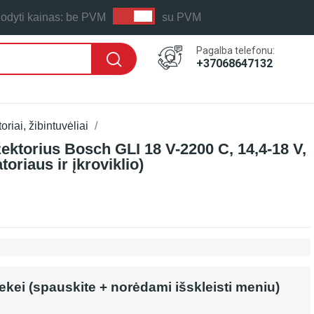
odyti kainas:
be PVM
su PVM
Pagalba telefonu:
+37068647132
riai, žibintuvėliai
ektorius Bosch GLI 18 V-2200 C, 14,4-18 V,
oriaus ir įkroviklio)
rekei (spauskite + norėdami išskleisti meniu)