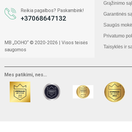
Grąžinimo są
Reikia pagalbos? Paskambink!
Garantinės s
+37068647132
Saugūs mokė
Privatumo pol
MB „DOHO“ © 2020-2026 | Visos teisės
Taisyklės ir s
saugomos
Mes patikimi, nes...