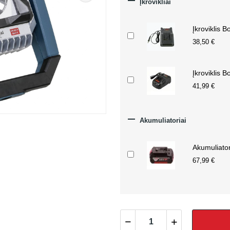

Įkrovikliai
Įkroviklis 
38,50 €
Įkroviklis 
41,99 €

Akumuliatoriai
Akumuliato
67,99 €