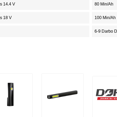
s 14.4 V
80 Min/Ah
s 18 V
100 Min/Ah
6-9 Darbo 