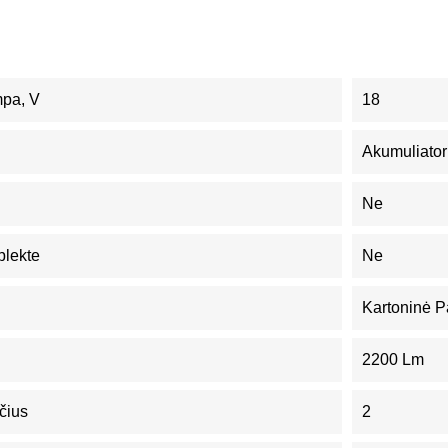
mpa, V
18
Akumuliator
Ne
plekte
Ne
Kartoninė P
2200 Lm
čius
2