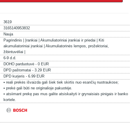
3619
3165140953832
Nauja
Pagrindinis |
Įrankiai |
Akumuliatoriniai įrankiai ir priedai |
Kiti
akumuliatoriniai įrankiai |
Akumuliatorinės lempos, prožektoriai,
žibintuvėliai |
6-9 d.d.
DOHO parduotuvė - 0 EUR
DPD paštomatai - 3.29 EUR
DPD kurjeris - 6.99 EUR
• reali prekės išvaizda gali šiek tiek skirtis nuo esančių nuotraukose;
• prekė gali būti ne originalioje pakuotėje.
• atsiimant prekę pas mus galite atsiskaityti ir grynaisiais pinigais ir banko
kortele.