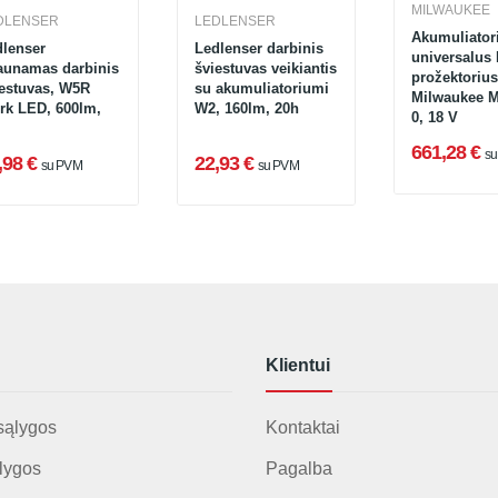
MILWAUKEE
DLENSER
LEDLENSER
Akumuliator
dlenser
Ledlenser darbinis
universalus
raunamas darbinis
šviestuvas veikiantis
prožektorius
iestuvas, W5R
su akumuliatoriumi
Milwaukee 
rk LED, 600lm,
W2, 160lm, 20h
0, 18 V
661,28 €
s
,98 €
22,93 €
su PVM
su PVM
Klientui
sąlygos
Kontaktai
lygos
Pagalba