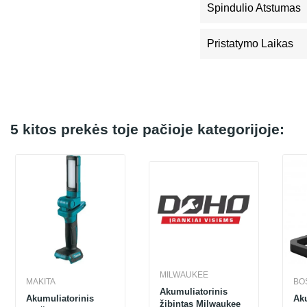
Spindulio Atstumas
Pristatymo Laikas
5 kitos prekės toje pačioje kategorijoje:
MILWAUKEE
MAKITA
BO
Akumuliatorinis
Akumuliatorinis
Aku
žibintas Milwaukee