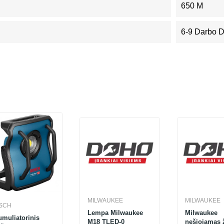
650 M
6-9 Darbo 
MILWAUKEE
MILWAUKEE
SCH
Lempa Milwaukee
Milwaukee
muliatorinis
M18 TLED-0
nešiojamas 