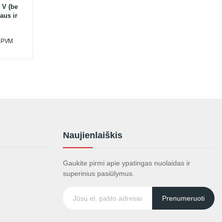
 V (be
aus ir
u PVM
Naujienlaiškis
Gaukite pirmi apie ypatingas nuolaidas ir
superinius pasiūlymus.
Prenumeruoti