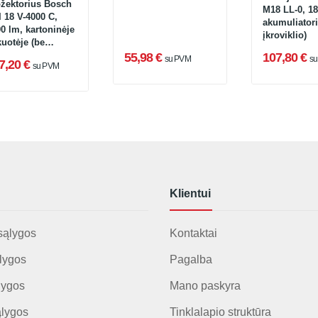
ožektorius Bosch
M18 LL-0, 18
 18 V-4000 C,
akumuliatori
0 lm, kartoninėje
įkroviklio)
uotėje (be
muliatoriaus ir
55,98 €
107,80 €
su PVM
s
7,20 €
su PVM
oviklio)
Klientui
sąlygos
Kontaktai
lygos
Pagalba
lygos
Mano paskyra
ąlygos
Tinklalapio struktūra