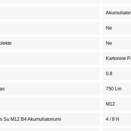
Akumuliator
Ne
plekte
Ne
Kartoninė P
0.8
tas
750 Lm
M12
as Su M12 B4 Akumuliatoriumi
4 / 8 H