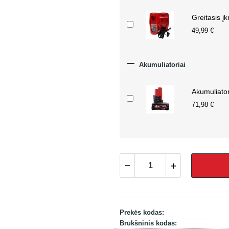
Greitasis į
49,99 €

Akumuliatoriai
Akumuliato
71,98 €
Prekės kodas:
Brūkšninis kodas: