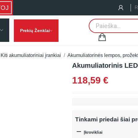
TOJ
R
Prekių Ženklai
Kiti akumuliatoriniai įrankiai
Akumuliatorinės lempos, prožekto
Akumuliatorinis LED
118,59 €
Tinkami priedai šiai p

Įkrovikliai