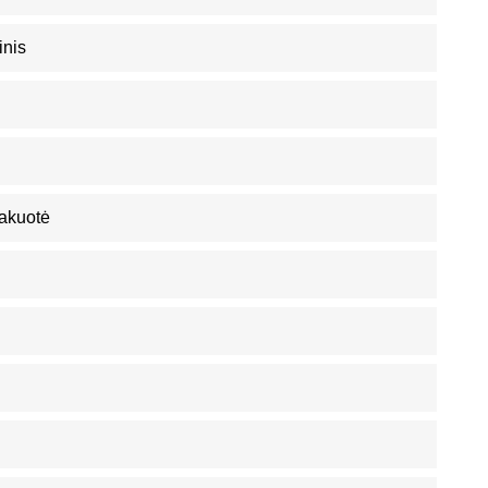
inis
akuotė