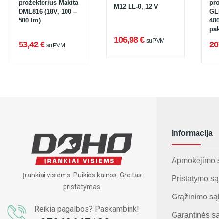
prožektorius Makita
pr
M12 LL-0, 12 V
DML816 (18V, 100 –
GLI
500 lm)
400
pak
aku
106,98 €
su PVM
53,42 €
20
su PVM
įkr
Informacija
Apmokėjimo 
Įrankiai visiems. Puikios kainos. Greitas
Pristatymo są
pristatymas.
Grąžinimo są
Reikia pagalbos? Paskambink!
Garantinės s