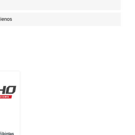
Dienos
žibintas