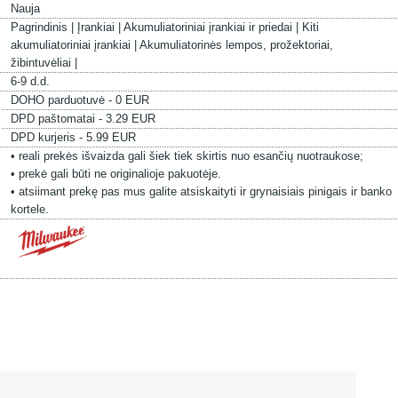
Nauja
Pagrindinis |
Įrankiai |
Akumuliatoriniai įrankiai ir priedai |
Kiti
akumuliatoriniai įrankiai |
Akumuliatorinės lempos, prožektoriai,
žibintuvėliai |
6-9 d.d.
DOHO parduotuvė - 0 EUR
DPD paštomatai - 3.29 EUR
DPD kurjeris - 5.99 EUR
• reali prekės išvaizda gali šiek tiek skirtis nuo esančių nuotraukose;
• prekė gali būti ne originalioje pakuotėje.
• atsiimant prekę pas mus galite atsiskaityti ir grynaisiais pinigais ir banko
kortele.