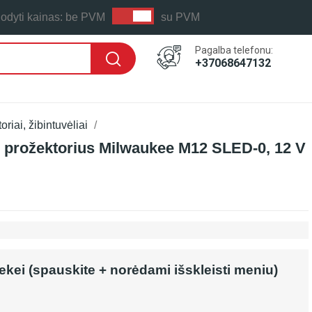
odyti kainas:
be PVM
su PVM
Pagalba telefonu:
+37068647132
riai, žibintuvėliai
 prožektorius Milwaukee M12 SLED-0, 12 V
rekei (spauskite + norėdami išskleisti meniu)