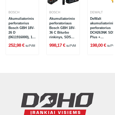
BOSCH
BOSCH
DEWALT
Akumuliatorinis
Akumuliatorinio
DeWalt
perforatorius
perforatoriaus
akumuliatorinis
Bosch GBH 18V-
Bosch GBH 18V-
perforatorius
26 D
36 C Biturbo
DCH263NK SDS
(0611916000), 18
rinkinys, SDS
Plus +
V + lagaminas
max, 18 V, 2 x 8
lagaminas, 18 V
252,98 €
998,17 €
198,00 €
su PVM
su PVM
su PV
Ah, įkroviklis,
3 J (be
modulis +
akumuliatoriau
lagaminas
ir įkroviklio)