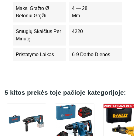
Maks. Grąžto Ø
4 — 28
Betonui Gręžti
Mm
Smūgių Skaičius Per
4220
Minutę
Pristatymo Laikas
6-9 Darbo Dienos
5 kitos prekės toje pačioje kategorijoje:
PRISTATYMAS PER 1 