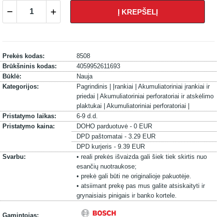
Į KREPŠELĮ
Prekės kodas:
8508
Brūkšninis kodas:
4059952611693
Būklė:
Nauja
Kategorijos:
Pagrindinis |
Įrankiai |
Akumuliatoriniai įrankiai ir
priedai |
Akumuliatoriniai perforatoriai ir atskėlimo
plaktukai |
Akumuliatoriniai perforatoriai |
Pristatymo laikas:
6-9 d.d.
Pristatymo kaina:
DOHO parduotuvė - 0 EUR
DPD paštomatai - 3.29 EUR
DPD kurjeris - 9.39 EUR
Svarbu:
• reali prekės išvaizda gali šiek tiek skirtis nuo
esančių nuotraukose;
• prekė gali būti ne originalioje pakuotėje.
• atsiimant prekę pas mus galite atsiskaityti ir
grynaisiais pinigais ir banko kortele.
Gamintojas: