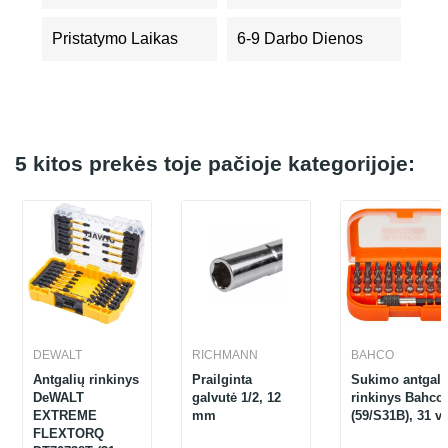
Pristatymo Laikas
6-9 Darbo Dienos
5 kitos prekės toje pačioje kategorijoje:
DEWALT
RICHMANN
BAHCO
Antgalių rinkinys
Prailginta
Sukimo antgali
DeWALT
galvutė 1/2, 12
rinkinys Bahco
EXTREME
mm
(59/S31B), 31 vn
FLEXTORQ