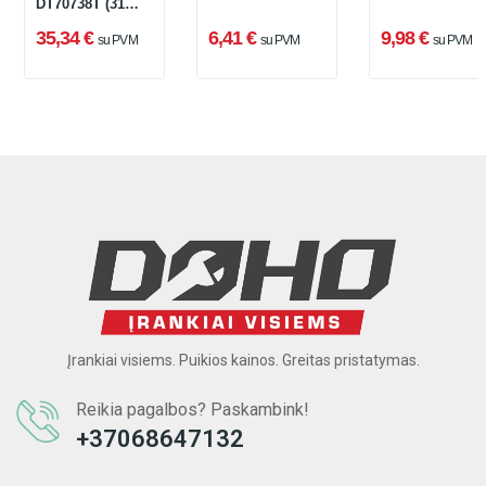
DT70738T (31
vnt.)
35,34 €
6,41 €
9,98 €
su PVM
su PVM
su PVM
Įrankiai visiems. Puikios kainos. Greitas pristatymas.
Reikia pagalbos? Paskambink!
+37068647132