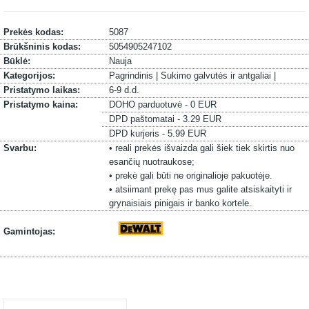
Prekės kodas:
5087
Brūkšninis kodas:
5054905247102
Būklė:
Nauja
Kategorijos:
Pagrindinis |
Sukimo galvutės ir antgaliai |
Pristatymo laikas:
6-9 d.d.
Pristatymo kaina:
DOHO parduotuvė - 0 EUR
DPD paštomatai - 3.29 EUR
DPD kurjeris - 5.99 EUR
Svarbu:
• reali prekės išvaizda gali šiek tiek skirtis nuo
esančių nuotraukose;
• prekė gali būti ne originalioje pakuotėje.
• atsiimant prekę pas mus galite atsiskaityti ir
grynaisiais pinigais ir banko kortele.
Gamintojas: