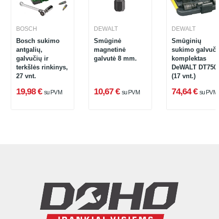
BOSCH
DEWALT
DEWALT
Bosch sukimo
Smūginė
Smūginių
antgalių,
magnetinė
sukimo galvuči
galvučių ir
galvutė 8 mm.
komplektas
terkšlės rinkinys,
DeWALT DT750
27 vnt.
(17 vnt.)
19,98 €
10,67 €
74,64 €
su PVM
su PVM
su PVM