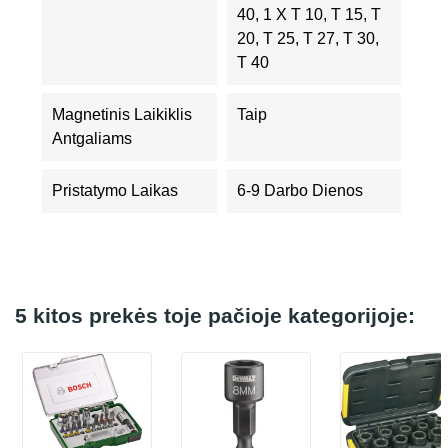
40, 1 X T 10, T 15, T
20, T 25, T 27, T 30,
T 40
Magnetinis Laikiklis
Taip
Antgaliams
Pristatymo Laikas
6-9 Darbo Dienos
5 kitos prekės toje pačioje kategorijoje: