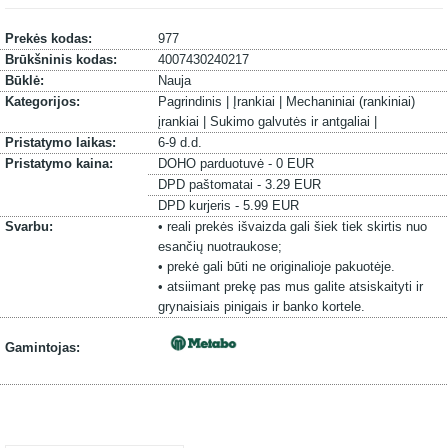
Prekės kodas:
977
Brūkšninis kodas:
4007430240217
Būklė:
Nauja
Kategorijos:
Pagrindinis |
Įrankiai |
Mechaniniai (rankiniai)
įrankiai |
Sukimo galvutės ir antgaliai |
Pristatymo laikas:
6-9 d.d.
Pristatymo kaina:
DOHO parduotuvė - 0 EUR
DPD paštomatai - 3.29 EUR
DPD kurjeris - 5.99 EUR
Svarbu:
• reali prekės išvaizda gali šiek tiek skirtis nuo
esančių nuotraukose;
• prekė gali būti ne originalioje pakuotėje.
• atsiimant prekę pas mus galite atsiskaityti ir
grynaisiais pinigais ir banko kortele.
Gamintojas: