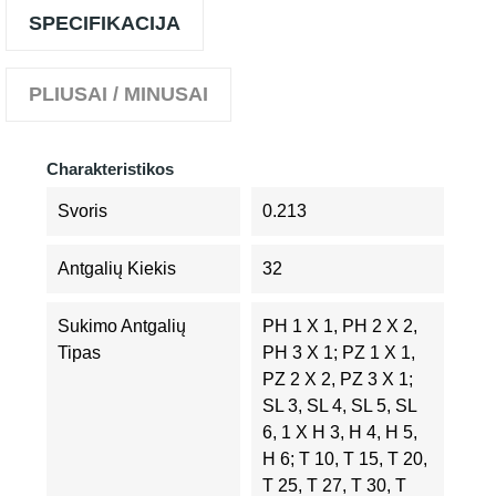
SPECIFIKACIJA
PLIUSAI / MINUSAI
Charakteristikos
Svoris
0.213
Antgalių Kiekis
32
Sukimo Antgalių
PH 1 X 1, PH 2 X 2,
Tipas
PH 3 X 1; PZ 1 X 1,
PZ 2 X 2, PZ 3 X 1;
SL 3, SL 4, SL 5, SL
6, 1 X H 3, H 4, H 5,
H 6; T 10, T 15, T 20,
T 25, T 27, T 30, T