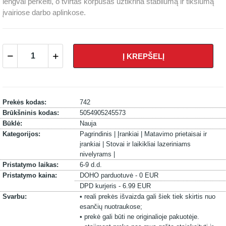
lengvai perkelti, o tvirtas korpusas užtikrina stabilumą ir tikslumą
įvairiose darbo aplinkose.
Į KREPŠELĮ
Prekės kodas:
742
Brūkšninis kodas:
5054905245573
Būklė:
Nauja
Kategorijos:
Pagrindinis |
Įrankiai |
Matavimo prietaisai ir
įrankiai |
Stovai ir laikikliai lazeriniams
nivelyrams |
Pristatymo laikas:
6-9 d.d.
Pristatymo kaina:
DOHO parduotuvė - 0 EUR
DPD kurjeris - 6.99 EUR
Svarbu:
• reali prekės išvaizda gali šiek tiek skirtis nuo
esančių nuotraukose;
• prekė gali būti ne originalioje pakuotėje.