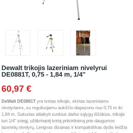
Dewalt trikojis lazeriniam nivelyrui
DE0881T, 0,75 - 1,84 m, 1/4"
60,97 €
DeWalt DE0881T
yra tvirtas trikojis, skirtas lazeriniams
nivelyriams, su reguliuojamu aukščio diapazonu nuo 0,75 m iki
1,84 m. Sukurtas atlaikyti sunkius darbo sąlygų iššūkius, trikojis
turi 1/4" sriegį, užtikrinantį tvirtą pritvirtinimą prie daugumos
lazerinių nivelyrų. Lengvas dizainas ir kompaktiškas dydis leidžia