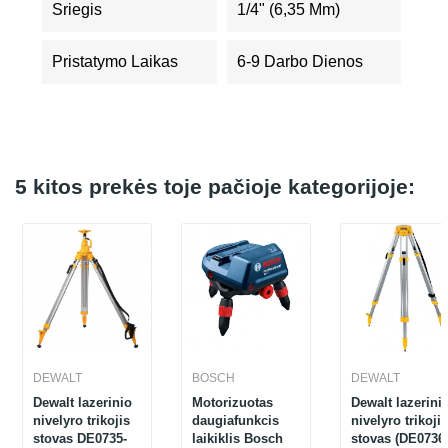
Sriegis
1/4" (6,35 Mm)
Pristatymo Laikas
6-9 Darbo Dienos
5 kitos prekės toje pačioje kategorijoje:
DEWALT
BOSCH
DEWALT
Dewalt lazerinio
Motorizuotas
Dewalt lazerini
nivelyro trikojis
daugiafunkcis
nivelyro trikojis
stovas DE0735-
laikiklis Bosch
stovas (DE0736