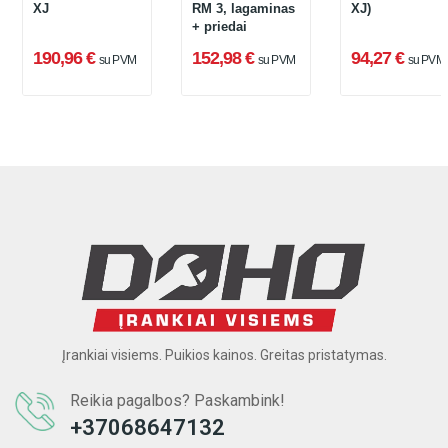
XJ
RM 3, lagaminas
XJ)
+ priedai
190,96 €
152,98 €
94,27 €
su PVM
su PVM
su PVM
Įrankiai visiems. Puikios kainos. Greitas pristatymas.
Reikia pagalbos? Paskambink!
+37068647132