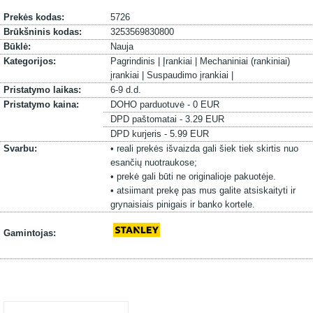
Prekės kodas:
5726
Brūkšninis kodas:
3253569830800
Būklė:
Nauja
Kategorijos:
Pagrindinis |
Įrankiai |
Mechaniniai (rankiniai)
įrankiai |
Suspaudimo įrankiai |
Pristatymo laikas:
6-9 d.d.
Pristatymo kaina:
DOHO parduotuvė - 0 EUR
DPD paštomatai - 3.29 EUR
DPD kurjeris - 5.99 EUR
Svarbu:
• reali prekės išvaizda gali šiek tiek skirtis nuo
esančių nuotraukose;
• prekė gali būti ne originalioje pakuotėje.
• atsiimant prekę pas mus galite atsiskaityti ir
grynaisiais pinigais ir banko kortele.
Gamintojas: