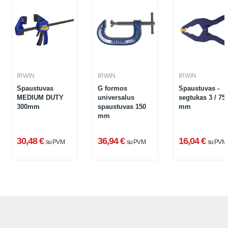
IRWIN
IRWIN
IRWIN
Spaustuvas
G formos
Spaustuvas -
MEDIUM DUTY
universalus
segtukas 3 / 75
300mm
spaustuvas 150
mm
mm
30,48 €
36,94 €
16,04 €
su PVM
su PVM
su PVM