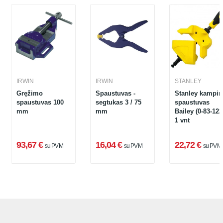
IRWIN
IRWIN
STANLEY
Gręžimo
Spaustuvas -
Stanley kampin
spaustuvas 100
segtukas 3 / 75
spaustuvas
mm
mm
Bailey (0-83-122
1 vnt
93,67 €
16,04 €
22,72 €
su PVM
su PVM
su PVM