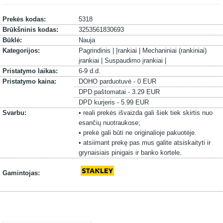
Prekės kodas:
5318
Brūkšninis kodas:
3253561830693
Būklė:
Nauja
Kategorijos:
Pagrindinis |
Įrankiai |
Mechaniniai (rankiniai)
įrankiai |
Suspaudimo įrankiai |
Pristatymo laikas:
6-9 d.d.
Pristatymo kaina:
DOHO parduotuvė - 0 EUR
DPD paštomatai - 3.29 EUR
DPD kurjeris - 5.99 EUR
Svarbu:
• reali prekės išvaizda gali šiek tiek skirtis nuo
esančių nuotraukose;
• prekė gali būti ne originalioje pakuotėje.
• atsiimant prekę pas mus galite atsiskaityti ir
grynaisiais pinigais ir banko kortele.
Gamintojas: