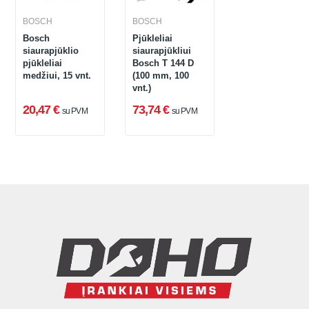
BOSCH
BOSCH
Bosch
Pjūkleliai
siaurapjūklio
siaurapjūkliui
pjūkleliai
Bosch T 144 D
medžiui, 15 vnt.
(100 mm, 100
vnt.)
20,47 €
73,74 €
su PVM
su PVM