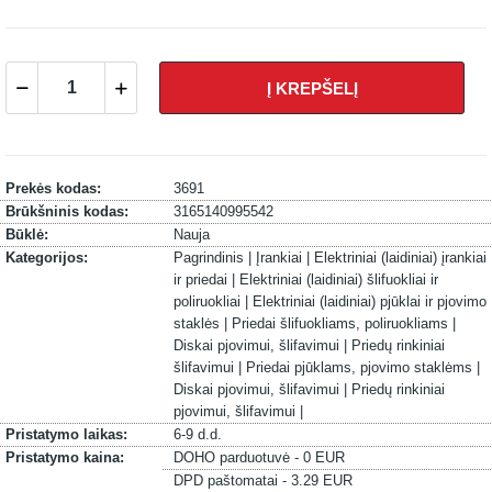
Į KREPŠELĮ
Prekės kodas:
3691
Brūkšninis kodas:
3165140995542
Būklė:
Nauja
Kategorijos:
Pagrindinis |
Įrankiai |
Elektriniai (laidiniai) įrankiai
ir priedai |
Elektriniai (laidiniai) šlifuokliai ir
poliruokliai |
Elektriniai (laidiniai) pjūklai ir pjovimo
staklės |
Priedai šlifuokliams, poliruokliams |
Diskai pjovimui, šlifavimui |
Priedų rinkiniai
šlifavimui |
Priedai pjūklams, pjovimo staklėms |
Diskai pjovimui, šlifavimui |
Priedų rinkiniai
pjovimui, šlifavimui |
Pristatymo laikas:
6-9 d.d.
Pristatymo kaina:
DOHO parduotuvė - 0 EUR
DPD paštomatai - 3.29 EUR