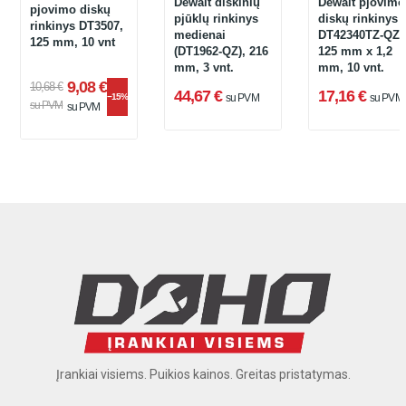
Dewalt diskinių
Dewalt pjovimo
pjovimo diskų
pjūklų rinkinys
diskų rinkinys
rinkinys DT3507,
medienai
DT42340TZ-QZ,
125 mm, 10 vnt
(DT1962-QZ), 216
125 mm x 1,2
mm, 3 vnt.
mm, 10 vnt.
9,08 €
10,68 €
44,67 €
17,16 €
−15%
su PVM
su PVM
su PVM
su PVM
Įrankiai visiems. Puikios kainos. Greitas pristatymas.