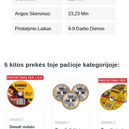
Angos Skersmuo
23,23 Mm
Pristatymo Laikas
6-9 Darbo Dienos
5 kitos prekės toje pačioje kategorijoje:
PRISTATYMAS PER 1 D.D.
PRISTATYMAS PER 1 
DEWALT
DEWALT
DEWALT
Dewalt metalo