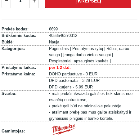
Į KREPŠELĮ
Prekės kodas:
6699
Brūkšninis kodas:
4058546370312
Būklė:
Nauja
Kategorijos:
Pagrindinis |
Pristatymas rytoj |
Rūbai, darbo
sauga |
Įranga darbo vietos saugai |
Respiratoriai, apsauginės kaukės |
Pristatymo laikas:
per 1-2 d.d.
Pristatymo kaina:
DOHO parduotuvė - 0 EUR
DPD paštomatai - 3.29 EUR
DPD kurjeris - 5.99 EUR
Svarbu:
• reali prekės išvaizda gali šiek tiek skirtis nuo
esančių nuotraukose;
• prekė gali būti ne originalioje pakuotėje.
• atsiimant prekę pas mus galite atsiskaityti ir
grynaisiais pinigais ir banko kortele.
Gamintojas: