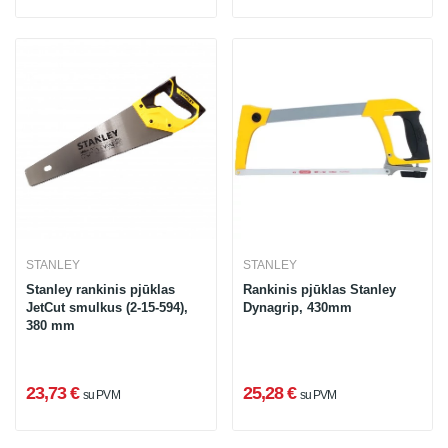
STANLEY
STANLEY
Stanley rankinis pjūklas
Rankinis pjūklas Stanley
JetCut smulkus (2-15-594),
Dynagrip, 430mm
380 mm
23,73 €
25,28 €
su PVM
su PVM