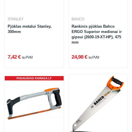
STANLEY
BAHCO
Pjūklas metalui Stanley,
Rankinis pjūklas Bahco
300mm
ERGO Superior medienai ir
gipsui (2600-19-XT-HP), 475
mm
7,42 €
24,98 €
su PVM
su PVM
PIGIAUSIAS KAINA24.LT