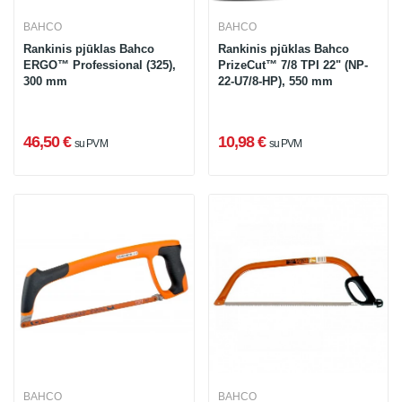
BAHCO
BAHCO
Rankinis pjūklas Bahco
Rankinis pjūklas Bahco
ERGO™ Professional (325),
PrizeCut™ 7/8 TPI 22" (NP-
300 mm
22-U7/8-HP), 550 mm
46,50 €
10,98 €
su PVM
su PVM
BAHCO
BAHCO