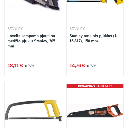
STANLEY
STANLEY
Lovelis kampams pjauti su
Stanley rankinis pjūklas (1-
medžio pjūklu Stanley, 305
15-317), 150 mm
mm
18,11 €
14,76 €
su PVM
su PVM
PIGIAUSIAS KAINA24.LT