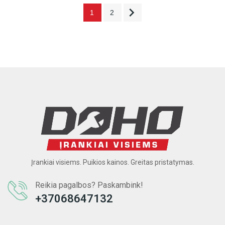

1
2
Įrankiai visiems. Puikios kainos. Greitas pristatymas.
Reikia pagalbos? Paskambink!
+37068647132