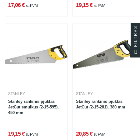
17,06 €
19,15 €
su PVM
su PVM
FILTRAS
STANLEY
STANLEY
Stanley rankinis pjūklas
Stanley rankinis pjūklas
JetCut smulkus (2-15-595),
JetCut (2-15-281), 380 mm
450 mm
19,15 €
20,85 €
su PVM
su PVM