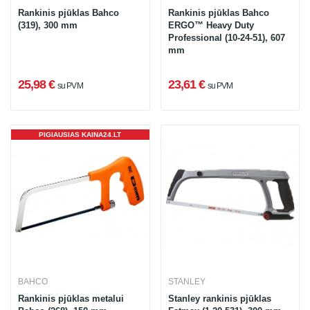
Rankinis pjūklas Bahco
Rankinis pjūklas Bahco
(319), 300 mm
ERGO™ Heavy Duty
Professional (10-24-51), 607
mm
25,98 €
23,61 €
su PVM
su PVM
PIGIAUSIAS KAINA24.LT
BAHCO
STANLEY
Rankinis pjūklas metalui
Stanley rankinis pjūklas