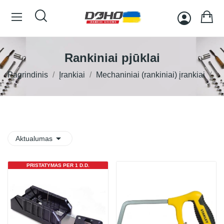
Rankiniai pjūklai
Pagrindinis
Įrankiai
Mechaniniai (rankiniai) įrankiai

Aktualumas
PRISTATYMAS PER 1 D.D.