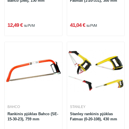
Bahco (268), 150 mm
Fatmax (1-20-531), 300 mm
12,49 €
41,04 €
su PVM
su PVM
BAHCO
STANLEY
Rankinis pjūklas Bahco (SE-
Stanley rankinis pjūklas
15-30-23), 759 mm
Fatmax (0-20-108), 430 mm