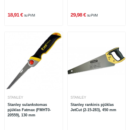
18,91 €
29,98 €
su PVM
su PVM
STANLEY
STANLEY
Stanley sulankstomas
Stanley rankinis pjūklas
pjūklas Fatmax (FMHT0-
JetCut (2-15-283), 450 mm
20559), 130 mm