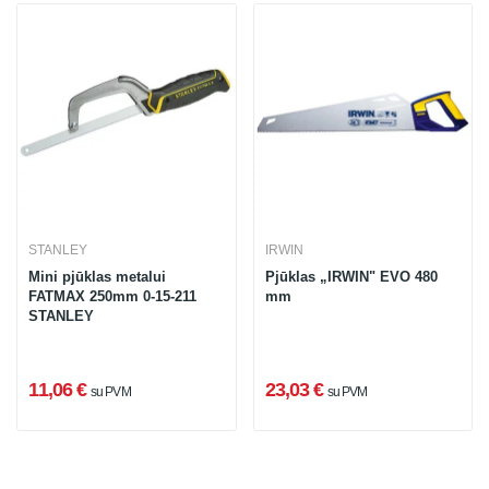
STANLEY
IRWIN
Mini pjūklas metalui
Pjūklas „IRWIN" EVO 480
FATMAX 250mm 0-15-211
mm
STANLEY
11,06 €
23,03 €
su PVM
su PVM