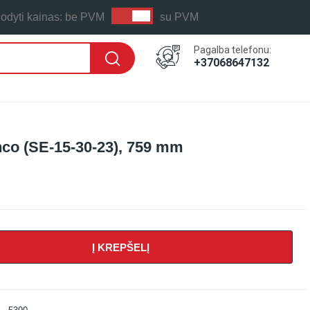
odyti kainas:
be PVM
su PVM
Pagalba telefonu:
+37068647132
hco (SE-15-30-23), 759 mm
Į KREPŠELĮ