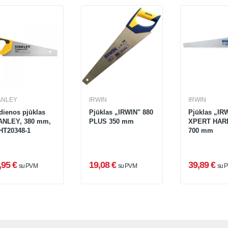
ANLEY
IRWIN
IRWIN
dienos pjūklas
Pjūklas „IRWIN" 880
Pjūklas „IR
ANLEY, 380 mm,
PLUS 350 mm
XPERT HAR
HT20348-1
700 mm
,95 €
19,08 €
39,89 €
su PVM
su PVM
su 