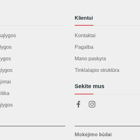
Klientui
sąlygos
Kontaktai
lygos
Pagalba
lygos
Mano paskyra
ąlygos
Tinklalapio struktūra
jimai
Sekite mus
itika
ąlygos
Mokėjimo būdai