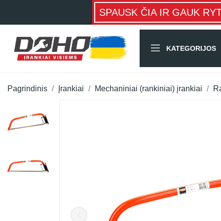
SPAUSK ČIA IR GAUK RY
KATEGORIJOS
Pagrindinis
Įrankiai
Mechaniniai (rankiniai) įrankiai
Ra