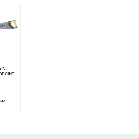
WIN"
DPOINT
PVM