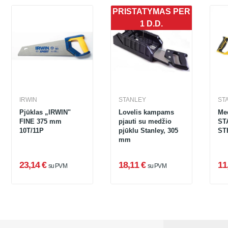
PRISTATYMAS PER
1 D.D.
IRWIN
STANLEY
ST
Pjūklas „IRWIN"
Lovelis kampams
Me
FINE 375 mm
pjauti su medžio
ST
10T/11P
pjūklu Stanley, 305
ST
mm
23,14 €
18,11 €
11
su PVM
su PVM