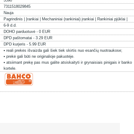
5390
7311518029845
Nauja
Pagrindinis |
Įrankiai |
Mechaniniai (rankiniai) įrankiai |
Rankiniai pjūklai |
6-9 d.d.
DOHO parduotuvė - 0 EUR
DPD paštomatai - 3.29 EUR
DPD kurjeris - 5.99 EUR
• reali prekės išvaizda gali šiek tiek skirtis nuo esančių nuotraukose;
• prekė gali būti ne originalioje pakuotėje.
• atsiimant prekę pas mus galite atsiskaityti ir grynaisiais pinigais ir banko
kortele.