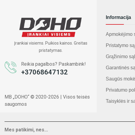
Informacija
Apmokėjimo 
Įrankiai visiems. Puikios kainos. Greitas
Pristatymo są
pristatymas.
Grąžinimo są
Reikia pagalbos? Paskambink!
Garantinės s
+37068647132
Saugūs mokė
Privatumo pol
MB „DOHO“ © 2020-2026 | Visos teisės
Taisyklės ir s
saugomos
Mes patikimi, nes...