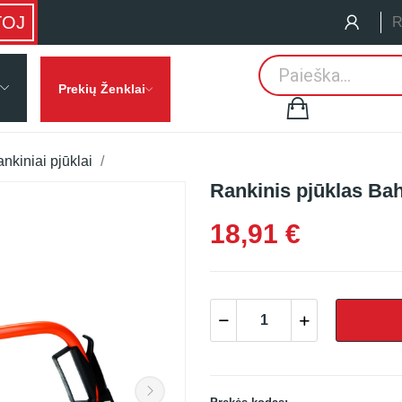
TOJ
R
Prekių Ženklai
nkiniai pjūklai
Rankinis pjūklas Ba
18,91 €