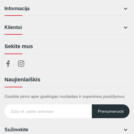

Informacija

Klientui
Sekite mus
Naujienlaiškis
Gaukite pirmi apie ypatingas nuolaidas ir superinius pasiūlymus.
Prenumeruoti

Sužinokite