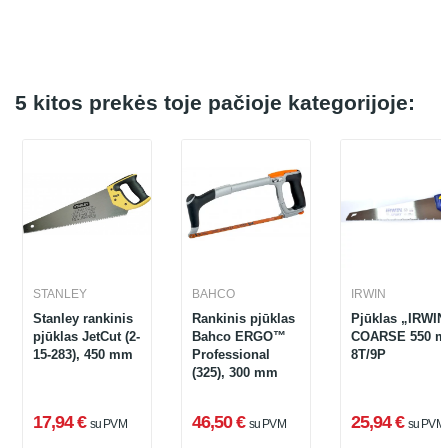
5 kitos prekės toje pačioje kategorijoje:
STANLEY
BAHCO
IRWIN
Stanley rankinis
Rankinis pjūklas
Pjūklas „IRWIN
pjūklas JetCut (2-
Bahco ERGO™
COARSE 550 
15-283), 450 mm
Professional
8T/9P
(325), 300 mm
17,94 €
46,50 €
25,94 €
su PVM
su PVM
su PVM