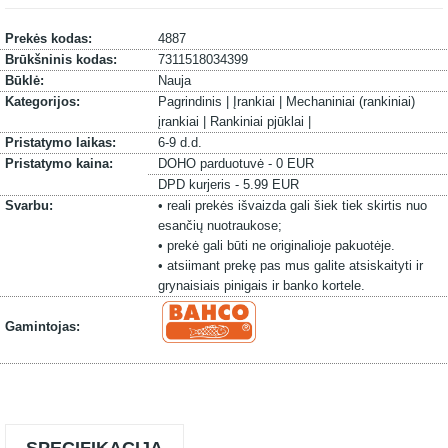
Prekės kodas:
4887
Brūkšninis kodas:
7311518034399
Būklė:
Nauja
Kategorijos:
Pagrindinis |
Įrankiai |
Mechaniniai (rankiniai)
įrankiai |
Rankiniai pjūklai |
Pristatymo laikas:
6-9 d.d.
Pristatymo kaina:
DOHO parduotuvė - 0 EUR
DPD kurjeris - 5.99 EUR
Svarbu:
• reali prekės išvaizda gali šiek tiek skirtis nuo
esančių nuotraukose;
• prekė gali būti ne originalioje pakuotėje.
• atsiimant prekę pas mus galite atsiskaityti ir
grynaisiais pinigais ir banko kortele.
Gamintojas: