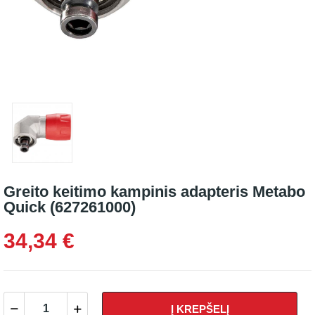
Greito keitimo kampinis adapteris Metabo
Quick (627261000)
34,34 €
Į KREPŠELĮ