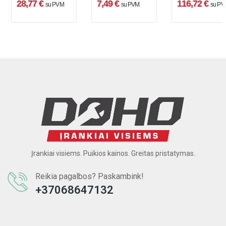
28,77 €
7,49 €
116,72 €
su PVM
su PVM
su PV
Įrankiai visiems. Puikios kainos. Greitas pristatymas.
Reikia pagalbos? Paskambink!
+37068647132