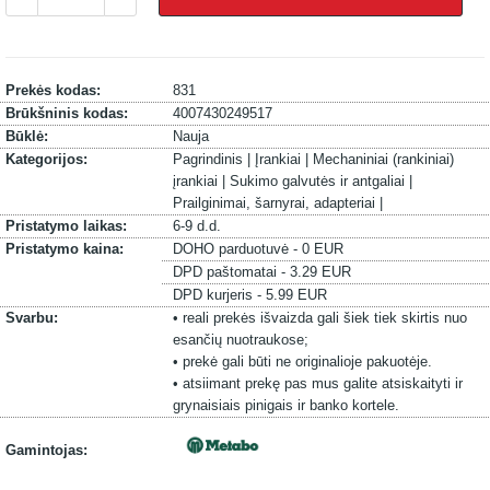
Prekės kodas:
831
Brūkšninis kodas:
4007430249517
Būklė:
Nauja
Kategorijos:
Pagrindinis |
Įrankiai |
Mechaniniai (rankiniai)
įrankiai |
Sukimo galvutės ir antgaliai |
Prailginimai, šarnyrai, adapteriai |
Pristatymo laikas:
6-9 d.d.
Pristatymo kaina:
DOHO parduotuvė - 0 EUR
DPD paštomatai - 3.29 EUR
DPD kurjeris - 5.99 EUR
Svarbu:
• reali prekės išvaizda gali šiek tiek skirtis nuo
esančių nuotraukose;
• prekė gali būti ne originalioje pakuotėje.
• atsiimant prekę pas mus galite atsiskaityti ir
grynaisiais pinigais ir banko kortele.
Gamintojas: