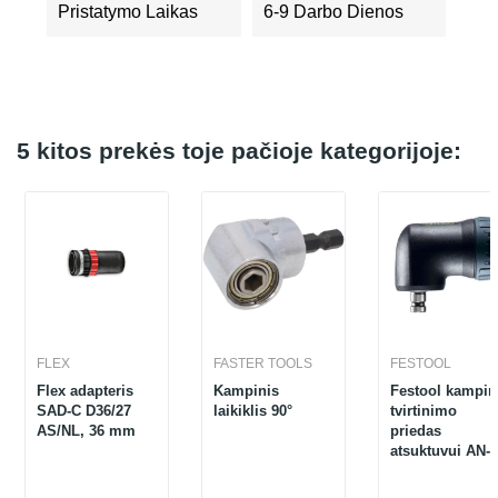
Pristatymo Laikas
6-9 Darbo Dienos
5 kitos prekės toje pačioje kategorijoje:
FLEX
FASTER TOOLS
FESTOOL
Flex adapteris
Kampinis
Festool kampin
SAD-C D36/27
laikiklis 90°
tvirtinimo
AS/NL, 36 mm
priedas
atsuktuvui AN-