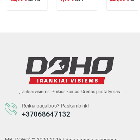
Įrankiai visiems. Puikios kainos. Greitas pristatymas.
Reikia pagalbos? Paskambink!
+37068647132
MB „DOHO“ © 2020-2026 | Visos teisės saugomos