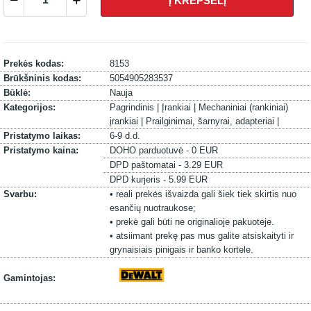
Į KREPŠELĮ
Prekės kodas:
8153
Brūkšninis kodas:
5054905283537
Būklė:
Nauja
Kategorijos:
Pagrindinis |
Įrankiai |
Mechaniniai (rankiniai)
įrankiai |
Prailginimai, šarnyrai, adapteriai |
Pristatymo laikas:
6-9 d.d.
Pristatymo kaina:
DOHO parduotuvė - 0 EUR
DPD paštomatai - 3.29 EUR
DPD kurjeris - 5.99 EUR
Svarbu:
• reali prekės išvaizda gali šiek tiek skirtis nuo
esančių nuotraukose;
• prekė gali būti ne originalioje pakuotėje.
• atsiimant prekę pas mus galite atsiskaityti ir
grynaisiais pinigais ir banko kortele.
Gamintojas: