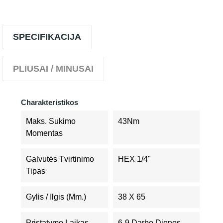
SPECIFIKACIJA
PLIUSAI / MINUSAI
Charakteristikos
Maks. Sukimo
43Nm
Momentas
Galvutės Tvirtinimo
HEX 1/4"
Tipas
Gylis / Ilgis (mm.)
38 X 65
Pristatymo Laikas
6-9 Darbo Dienos