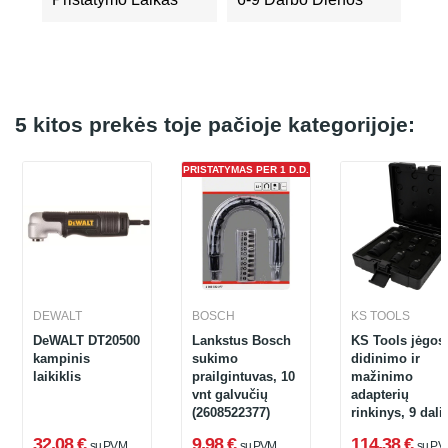
5 kitos prekės toje pačioje kategorijoje:
PRISTATYMAS PER 1 D.D.
DEWALT
BOSCH
KS TOOLS
DeWALT DT20500
Lankstus Bosch
KS Tools jėgos
kampinis
sukimo
didinimo ir
laikiklis
prailgintuvas, 10
mažinimo
vnt galvučių
adapterių
(2608522377)
rinkinys, 9 dali
(515.0100)
32,08 €
9,98 €
114,38 €
su PVM
su PVM
su PV