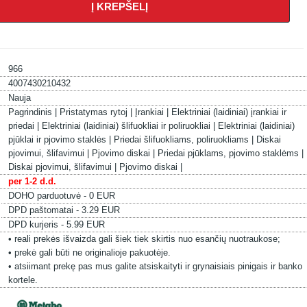
Į KREPŠELĮ
966
4007430210432
Nauja
Pagrindinis |
Pristatymas rytoj |
Įrankiai |
Elektriniai (laidiniai) įrankiai ir
priedai |
Elektriniai (laidiniai) šlifuokliai ir poliruokliai |
Elektriniai (laidiniai)
pjūklai ir pjovimo staklės |
Priedai šlifuokliams, poliruokliams |
Diskai
pjovimui, šlifavimui |
Pjovimo diskai |
Priedai pjūklams, pjovimo staklėms |
Diskai pjovimui, šlifavimui |
Pjovimo diskai |
per 1-2 d.d.
DOHO parduotuvė - 0 EUR
DPD paštomatai - 3.29 EUR
DPD kurjeris - 5.99 EUR
• reali prekės išvaizda gali šiek tiek skirtis nuo esančių nuotraukose;
• prekė gali būti ne originalioje pakuotėje.
• atsiimant prekę pas mus galite atsiskaityti ir grynaisiais pinigais ir banko
kortele.