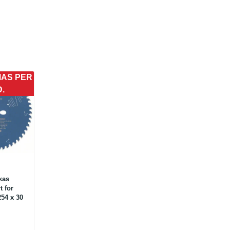
MAS PER
D.
kas
 for
54 x 30