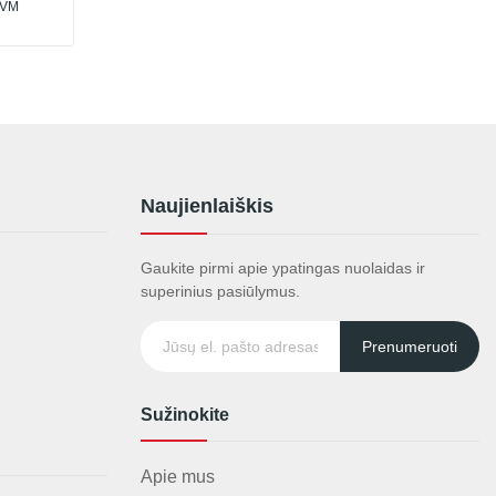
PVM
Naujienlaiškis
Gaukite pirmi apie ypatingas nuolaidas ir
superinius pasiūlymus.
Prenumeruoti
Sužinokite
Apie mus