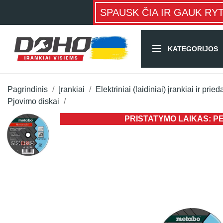
SPAUSK ČIA IR GAUK RY
KATEGORIJOS
Pagrindinis
Įrankiai
Elektriniai (laidiniai) įrankiai ir pried
Pjovimo diskai
PRISTATYMO LAIKAS: PER