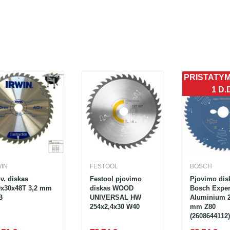
PRISTATY
1 D.
WIN
FESTOOL
BOSCH
v. diskas
Festool pjovimo
Pjovimo dis
0x30x48T 3,2 mm
diskas WOOD
Bosch Expert
B
UNIVERSAL HW
Aluminium 2
254x2,4x30 W40
mm Z80
(2608644112)