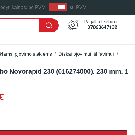
odyti kainas:
be PVM
su PVM
Pagalba telefonu:
+37068647132
ūklams, pjovimo staklėms
Diskai pjovimui, šlifavimui
bo Novorapid 230 (616274000), 230 mm, 1
€