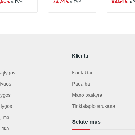
,51 €
73,74 €
83,54 €
su PVM
su PVM
su 
Klientui
sąlygos
Kontaktai
lygos
Pagalba
lygos
Mano paskyra
ąlygos
Tinklalapio struktūra
jimai
Sekite mus
itika