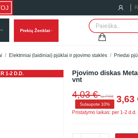
TOJ
R
Prekių Ženklai
ai
Elektriniai (laidiniai) pjūklai ir pjovimo staklės
Priedai pj
Pjovimo diskas Meta
 1-2 D.D.
vnt
4,03 €
3,63 
su PVM
Sutaupote 10%
Pristatymo laikas: per 1-2 d.d.