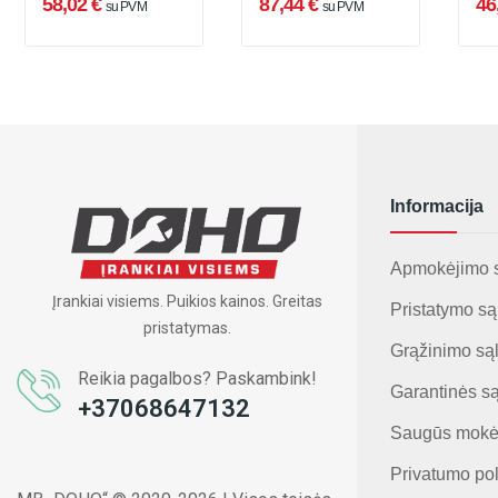
58,02 €
87,44 €
46
su PVM
su PVM
Informacija
Apmokėjimo 
Įrankiai visiems. Puikios kainos. Greitas
Pristatymo są
pristatymas.
Grąžinimo są
Reikia pagalbos? Paskambink!
Garantinės s
+37068647132
Saugūs mokė
Privatumo pol