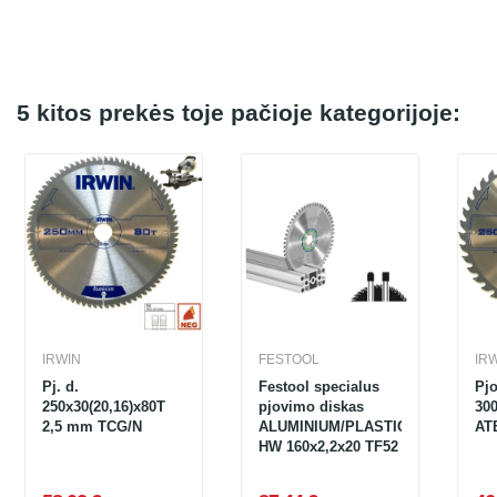
5 kitos prekės toje pačioje kategorijoje:
IRWIN
FESTOOL
IR
Pj. d.
Festool specialus
Pjo
250x30(20,16)x80T
pjovimo diskas
30
2,5 mm TCG/N
ALUMINIUM/PLASTICS
AT
HW 160x2,2x20 TF52