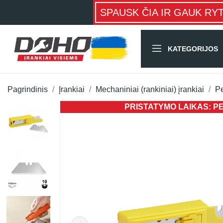
SPAUSK ČIA IR GAUK RY
KATEGORIJOS
Pagrindinis
Įrankiai
Mechaniniai (rankiniai) įrankiai
Pe
PRISTATYMO LAIKAS: PER