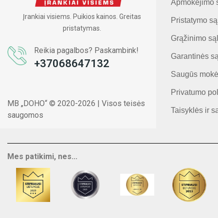
Apmokėjimo 
Įrankiai visiems. Puikios kainos. Greitas
Pristatymo są
pristatymas.
Grąžinimo są
Reikia pagalbos? Paskambink!
Garantinės s
+37068647132
Saugūs mokė
Privatumo pol
MB „DOHO“ © 2020-2026 | Visos teisės
Taisyklės ir s
saugomos
Mes patikimi, nes...