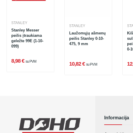
STANLEY
STANLEY
ST
Stanley Messer
Laužomųjų ašmenų
Kiš
peilis įtraukiama
peilis Stanley 0-10-
su
geležte 99E (1-10-
475, 9 mm
pe
099)
0-1
8,98 €
su PVM
10,82 €
12
su PVM
Informacija