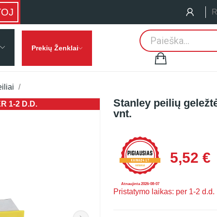
TOJ
R
Prekių Ženklai
iliai
Stanley peilių geležt
 1-2 D.D.
PRISTATYMO
vnt.
5,52 €
Atnaujinta 2026-08-07
Pristatymo laikas: per 1-2 d.d.