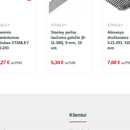
ANLEY
STANLEY
STANLEY
eninis
Stanley peiliai
Ašmenys
lankstomas
laužoma geležte (0-
drožtuvams 
iliukas STANLEY
11-300), 9 mm, 10
5-21-293, 310
0-243
vnt.
mm
,27 €
5,34 €
7,68 €
su PVM
su PVM
su P
Klientui