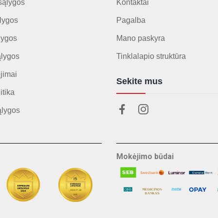
sąlygos
Kontaktai
lygos
Pagalba
lygos
Mano paskyra
ąlygos
Tinklalapio struktūra
jimai
Sekite mus
itika
ąlygos
Mokėjimo būdai