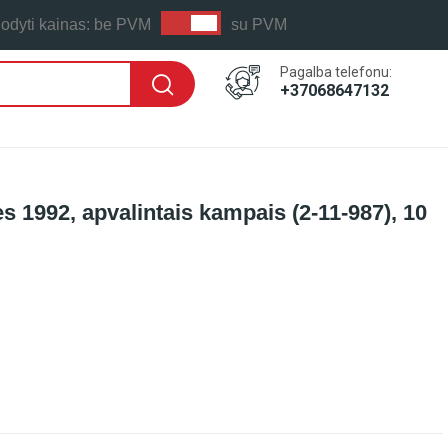
odyti kainas:
be PVM
su PVM
Pagalba telefonu:
+37068647132
ės 1992, apvalintais kampais (2-11-987), 10
 LAIKAS: PER 1-2 D.D.