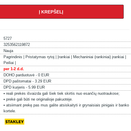
Į KREPŠELĮ
5727
3253562119872
Nauja
Pagrindinis |
Pristatymas rytoj |
Įrankiai |
Mechaniniai (rankiniai) įrankiai |
Peiliai |
per 1-2 d.d.
DOHO parduotuvė - 0 EUR
DPD paštomatai - 3.29 EUR
DPD kurjeris - 5.99 EUR
• reali prekės išvaizda gali šiek tiek skirtis nuo esančių nuotraukose;
• prekė gali būti ne originalioje pakuotėje.
• atsiimant prekę pas mus galite atsiskaityti ir grynaisiais pinigais ir banko
kortele.