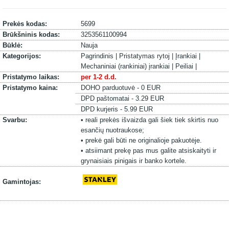
Prekės kodas:
5699
Brūkšninis kodas:
3253561100994
Būklė:
Nauja
Kategorijos:
Pagrindinis |
Pristatymas rytoj |
Įrankiai |
Mechaniniai (rankiniai) įrankiai |
Peiliai |
Pristatymo laikas:
per 1-2 d.d.
Pristatymo kaina:
DOHO parduotuvė - 0 EUR
DPD paštomatai - 3.29 EUR
DPD kurjeris - 5.99 EUR
Svarbu:
• reali prekės išvaizda gali šiek tiek skirtis nuo
esančių nuotraukose;
• prekė gali būti ne originalioje pakuotėje.
• atsiimant prekę pas mus galite atsiskaityti ir
grynaisiais pinigais ir banko kortele.
Gamintojas: