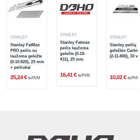
STANLEY
STANLEY
STANLEY
Stanley Fatmax
Stanley FatMax
Stanley peilių
peilis laužoma
PRO peilis su
geležtės Carbid
geležte (0-10-
laužoma geležte
(2-11-800), 10 vn
431), 25 mm
(0-10-820), 25 mm
+ peiliukai
16,41 €
su PVM
25,24 €
10,02 €
su PVM
su PVM