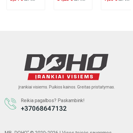
Įrankiai visiems. Puikios kainos. Greitas pristatymas.
Reikia pagalbos? Paskambink!
+37068647132
MB „DOHO“ © 2020-2026 | Visos teisės saugomos