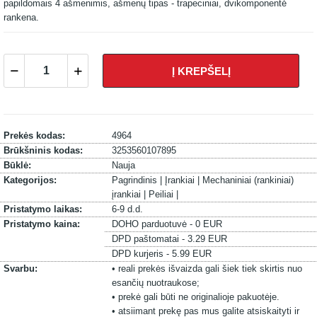
papildomais 4 ašmenimis, ašmenų tipas - trapeciniai, dvikomponentė
rankena.
Į KREPŠELĮ
Prekės kodas:
4964
Brūkšninis kodas:
3253560107895
Būklė:
Nauja
Kategorijos:
Pagrindinis |
Įrankiai |
Mechaniniai (rankiniai)
įrankiai |
Peiliai |
Pristatymo laikas:
6-9 d.d.
Pristatymo kaina:
DOHO parduotuvė - 0 EUR
DPD paštomatai - 3.29 EUR
DPD kurjeris - 5.99 EUR
Svarbu:
• reali prekės išvaizda gali šiek tiek skirtis nuo
esančių nuotraukose;
• prekė gali būti ne originalioje pakuotėje.
• atsiimant prekę pas mus galite atsiskaityti ir