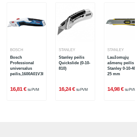
BOSCH
STANLEY
STANLEY
Bosch
Stanley peilis
Laužomųjų
Professional
Quickslide (0-10-
ašmenų peilis
universalus
810)
Stanley 0-10-48
peilis,1600A01V3H
25 mm
16,81 €
16,24 €
14,98 €
su PVM
su PVM
su PVM