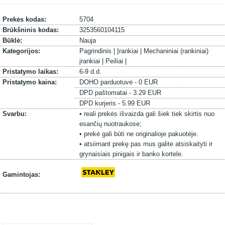
Prekės kodas:
5704
Brūkšninis kodas:
3253560104115
Būklė:
Nauja
Kategorijos:
Pagrindinis |
Įrankiai |
Mechaniniai (rankiniai)
įrankiai |
Peiliai |
Pristatymo laikas:
6-9 d.d.
Pristatymo kaina:
DOHO parduotuvė - 0 EUR
DPD paštomatai - 3.29 EUR
DPD kurjeris - 5.99 EUR
Svarbu:
• reali prekės išvaizda gali šiek tiek skirtis nuo
esančių nuotraukose;
• prekė gali būti ne originalioje pakuotėje.
• atsiimant prekę pas mus galite atsiskaityti ir
grynaisiais pinigais ir banko kortele.
Gamintojas: