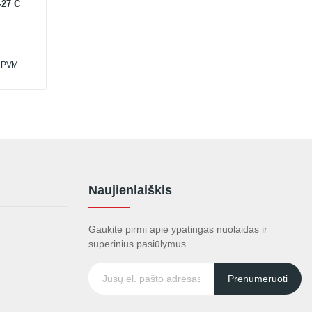
-27 C
u PVM
Naujienlaiškis
Gaukite pirmi apie ypatingas nuolaidas ir
superinius pasiūlymus.
Prenumeruoti