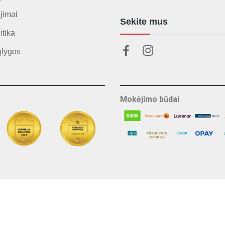
jimai
Sekite mus
itika
ąlygos
Mokėjimo būdai