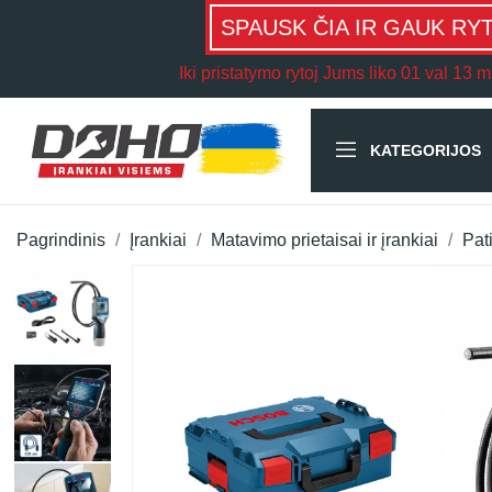
SPAUSK ČIA IR GAUK RY
Iki pristatymo rytoj Jums liko
01 val 13 m
KATEGORIJOS
Pagrindinis
Įrankiai
Matavimo prietaisai ir įrankiai
Pat