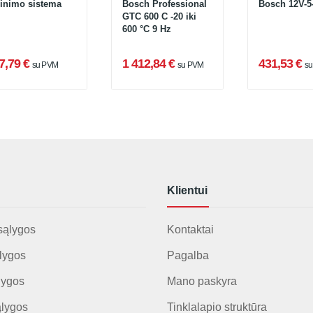
rinimo sistema
Bosch Professional
Bosch 12V-5
GTC 600 C -20 iki
600 °C 9 Hz
7,79 €
1 412,84 €
431,53 €
su PVM
su PVM
s
Klientui
sąlygos
Kontaktai
lygos
Pagalba
lygos
Mano paskyra
ąlygos
Tinklalapio struktūra