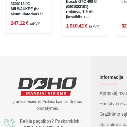
Bosch GTC 400 C
tik
360IC12-0C
(0601083101)
MILWAUKEE (be
rinkinys, 1,5 Ah,
akumuliatoriaus ir
įkroviklis +
įkroviklio)
lagaminas
247,12 €
su PVM
1 010,42 €
32
su PVM
Informacija
Apmokėjimo 
Įrankiai visiems. Puikios kainos. Greitas
Pristatymo są
pristatymas.
Grąžinimo są
Reikia pagalbos? Paskambink!
Garantinės s