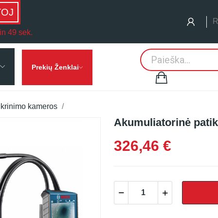
TOJ
R
in 48 sek.
Prekių Ženklai
ikrinimo kameros
Akumuliatorinė pati
326,46 €