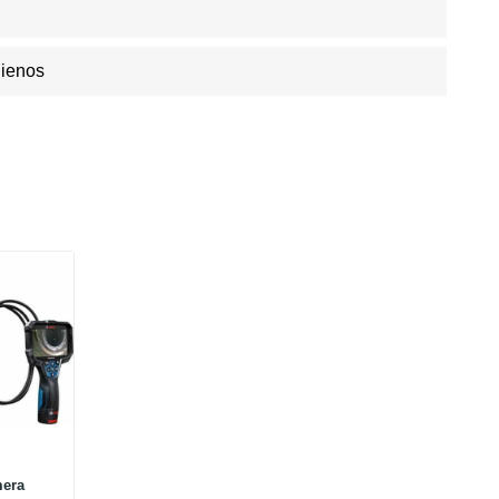
Dienos
mera