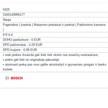
5425
3165140995177
Nauja
Pagrindinis |
Įrankiai |
Matavimo prietaisai ir įrankiai |
Patikrinimo kameros
|
6-9 d.d.
DOHO parduotuvė - 0 EUR
DPD paštomatai - 3.29 EUR
DPD kurjeris - 6.99 EUR
• reali prekės išvaizda gali šiek tiek skirtis nuo esančių nuotraukose;
• prekė gali būti ne originalioje pakuotėje.
• atsiimant prekę pas mus galite atsiskaityti ir grynaisiais pinigais ir banko
kortele.