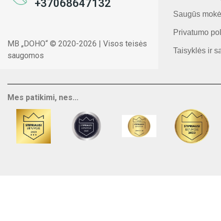
+37068647132
Saugūs mokė
Privatumo pol
MB „DOHO“ © 2020-2026 | Visos teisės
Taisyklės ir s
saugomos
Mes patikimi, nes...