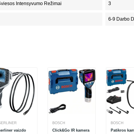
Šviesos Intensyvumo Režimai
3
6-9 Darbo 
SERLINER
BOSCH
BOSCH
liner vaizdo
Click&Go IR kamera
Patikros ka