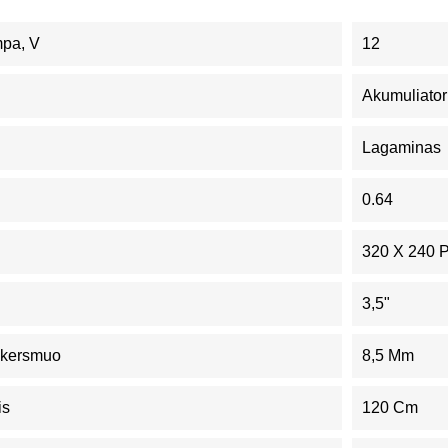
mpa, V
12
Akumuliator
Lagaminas
0.64
320 X 240 
3,5"
Skersmuo
8,5 Mm
is
120 Cm