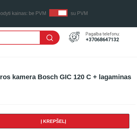
odyti kainas:
be PVM
su PVM
Pagalba telefonu:
+37068647132
kros kamera Bosch GIC 120 C + lagaminas
Į KREPŠELĮ