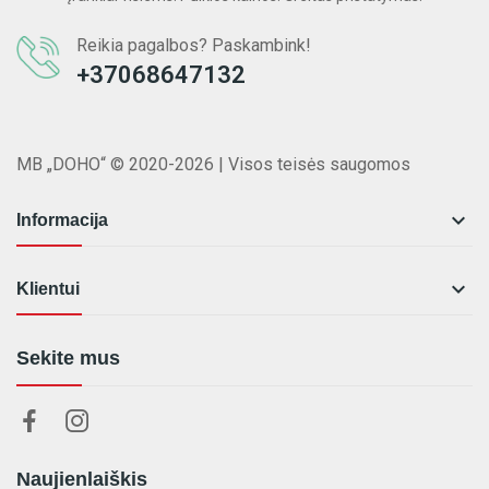
Reikia pagalbos? Paskambink!
+37068647132
MB „DOHO“ © 2020-2026 | Visos teisės saugomos

Informacija

Klientui
Sekite mus
Naujienlaiškis