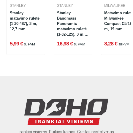
STANLEY
STANLEY
MILWAUKEE
Stanley
Stanley
Matavimo rulet
matavimo ruletė
Bandmass
Milwaukee
(1-30-487), 3 m,
Panoramic
Compact C5/19,
12,7 mm
matavimo ruletė
m, 19 mm
(1-32-125), 3 m,
12,7 mm
5,99 €
16,98 €
8,28 €
su PVM
su PVM
su PVM
Įrankiai visiems. Puikios kainos. Greitas pristatymas.