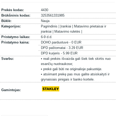
Prekės kodas:
4430
Brūkšninis kodas:
3253561331985
Būklė:
Nauja
Kategorijos:
Pagrindinis |
Įrankiai |
Matavimo prietaisai ir
įrankiai |
Matavimo ruletės |
Pristatymo laikas:
6-9 d.d.
Pristatymo kaina:
DOHO parduotuvė - 0 EUR
DPD paštomatai - 3.29 EUR
DPD kurjeris - 5.99 EUR
Svarbu:
• reali prekės išvaizda gali šiek tiek skirtis nuo
esančių nuotraukose;
• prekė gali būti ne originalioje pakuotėje.
• atsiimant prekę pas mus galite atsiskaityti ir
grynaisiais pinigais ir banko kortele.
Gamintojas: