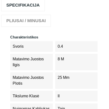
SPECIFIKACIJA
PLIUSAI / MINUSAI
Charakteristikos
Svoris
0.4
Matavimo Juostos
8 M
Ilgis
Matavimo Juostos
25 Mm
Plotis
Tikslumo Klasė
II
Nuimamas Kabliukas
Taip