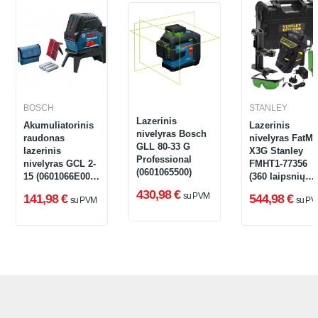
BOSCH
STANLEY
Lazerinis
Akumuliatorinis
Lazerinis
nivelyras Bosch
raudonas
nivelyras FatM
GLL 80-33 G
lazerinis
X3G Stanley
Professional
nivelyras GCL 2-
FMHT1-77356
(0601065500)
15 (0601066E00),
(360 laipsnių
krepšys + priedai
35m)
430,98 €
su PVM
141,98 €
544,98 €
su PVM
su PV