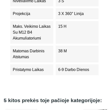
Niveliavimo Laikas
3 S
Projekcija
3 X 360° Linija
Maks. Veikimo Laikas
15 H
Su M12 B4
Akumuliatoriumi
Matomas Darbinis
38 M
Atstumas
Pristatymo Laikas
6-9 Darbo Dienos
5 kitos prekės toje pačioje kategorijoje: