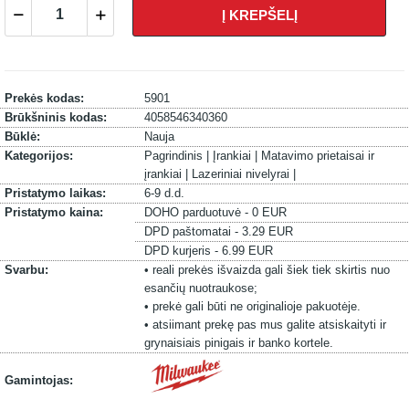
Į KREPŠELĮ
Prekės kodas:
5901
Brūkšninis kodas:
4058546340360
Būklė:
Nauja
Kategorijos:
Pagrindinis |
Įrankiai |
Matavimo prietaisai ir
įrankiai |
Lazeriniai nivelyrai |
Pristatymo laikas:
6-9 d.d.
Pristatymo kaina:
DOHO parduotuvė - 0 EUR
DPD paštomatai - 3.29 EUR
DPD kurjeris - 6.99 EUR
Svarbu:
• reali prekės išvaizda gali šiek tiek skirtis nuo
esančių nuotraukose;
• prekė gali būti ne originalioje pakuotėje.
• atsiimant prekę pas mus galite atsiskaityti ir
grynaisiais pinigais ir banko kortele.
Gamintojas: