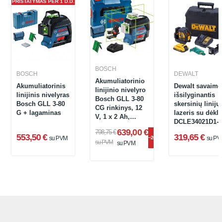
PRISTATYMAS PER 1 D.D.
BOSCH
BOSCH
DEWALT
Akumuliatorinio
Akumuliatorinis
Dewalt savaime
linijinio nivelyro
linijinis nivelyras
išsilyginantis
Bosch GLL 3-80
Bosch GLL 3-80
skersinių linijų
CG rinkinys, 12
G + lagaminas
lazeris su dėklu
V, 1 x 2 Ah,
DCLE34021D1-
įkroviklis,
QW
639,00 €
798,75 €
lagaminas +
553,50 €
319,65 €
su PVM
−20%
su PV
su PVM
priedai
su PVM