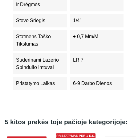
Ir Drėgmės
Stovo Sriegis
1/4"
Statmens Taško
± 0,7 Mm/m
Tikslumas
Suderinami Lazerio
LR 7
Spindulio Imtuvai
Pristatymo Laikas
6-9 Darbo Dienos
5 kitos prekės toje pačioje kategorijoje:
PRISTATYMAS PER 1 D.D.