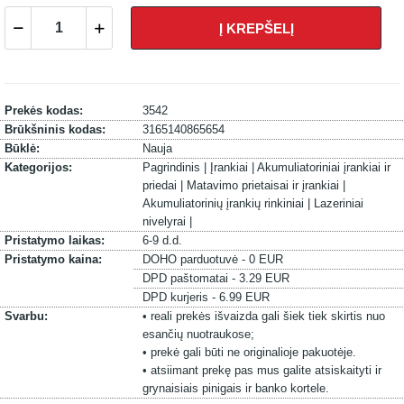
Į KREPŠELĮ
Prekės kodas:
3542
Brūkšninis kodas:
3165140865654
Būklė:
Nauja
Kategorijos:
Pagrindinis |
Įrankiai |
Akumuliatoriniai įrankiai ir
priedai |
Matavimo prietaisai ir įrankiai |
Akumuliatorinių įrankių rinkiniai |
Lazeriniai
nivelyrai |
Pristatymo laikas:
6-9 d.d.
Pristatymo kaina:
DOHO parduotuvė - 0 EUR
DPD paštomatai - 3.29 EUR
DPD kurjeris - 6.99 EUR
Svarbu:
• reali prekės išvaizda gali šiek tiek skirtis nuo
esančių nuotraukose;
• prekė gali būti ne originalioje pakuotėje.
• atsiimant prekę pas mus galite atsiskaityti ir
grynaisiais pinigais ir banko kortele.