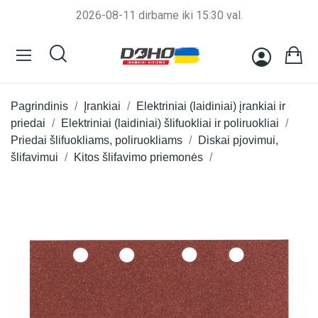
2026-08-11 dirbame iki 15:30 val.
Pagrindinis
Įrankiai
Elektriniai (laidiniai) įrankiai ir
priedai
Elektriniai (laidiniai) šlifuokliai ir poliruokliai
Priedai šlifuokliams, poliruokliams
Diskai pjovimui,
šlifavimui
Kitos šlifavimo priemonės