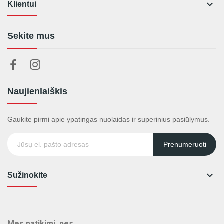

Klientui
Sekite mus
Naujienlaiškis
Gaukite pirmi apie ypatingas nuolaidas ir superinius pasiūlymus.
Prenumeruoti

Sužinokite
Mes patikimi, nes...