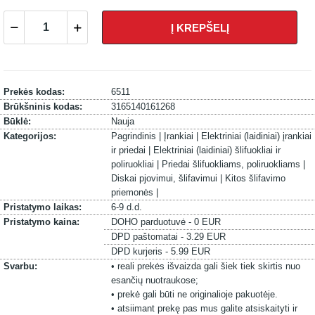
Į KREPŠELĮ
Prekės kodas:
6511
Brūkšninis kodas:
3165140161268
Būklė:
Nauja
Kategorijos:
Pagrindinis |
Įrankiai |
Elektriniai (laidiniai) įrankiai
ir priedai |
Elektriniai (laidiniai) šlifuokliai ir
poliruokliai |
Priedai šlifuokliams, poliruokliams |
Diskai pjovimui, šlifavimui |
Kitos šlifavimo
priemonės |
Pristatymo laikas:
6-9 d.d.
Pristatymo kaina:
DOHO parduotuvė - 0 EUR
DPD paštomatai - 3.29 EUR
DPD kurjeris - 5.99 EUR
Svarbu:
• reali prekės išvaizda gali šiek tiek skirtis nuo
esančių nuotraukose;
• prekė gali būti ne originalioje pakuotėje.
• atsiimant prekę pas mus galite atsiskaityti ir