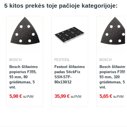
5 kitos prekės toje pačioje kategorijoje:
BOSCH
FESTOOL
BOSCH
Bosch šlifavimo
Festool šlifavimo
Bosch šlifavim
popierius F355,
padas StickFix
popierius F355,
93 mm, 80
SSH-STF-
93 mm, 320
grūdėtumas, 5
80x130/12
grūdėtumas, 5
vnt.
vnt.
5,98 €
35,99 €
5,65 €
su PVM
su PVM
su PVM