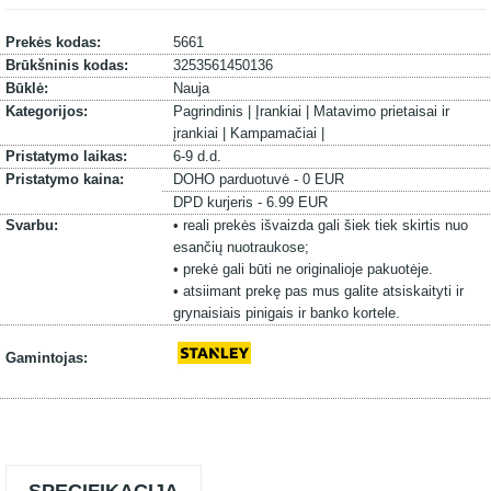
Prekės kodas:
5661
Brūkšninis kodas:
3253561450136
Būklė:
Nauja
Kategorijos:
Pagrindinis |
Įrankiai |
Matavimo prietaisai ir
įrankiai |
Kampamačiai |
Pristatymo laikas:
6-9 d.d.
Pristatymo kaina:
DOHO parduotuvė - 0 EUR
DPD kurjeris - 6.99 EUR
Svarbu:
• reali prekės išvaizda gali šiek tiek skirtis nuo
esančių nuotraukose;
• prekė gali būti ne originalioje pakuotėje.
• atsiimant prekę pas mus galite atsiskaityti ir
grynaisiais pinigais ir banko kortele.
Gamintojas: