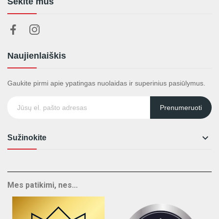
Sekite mus
Naujienlaiškis
Gaukite pirmi apie ypatingas nuolaidas ir superinius pasiūlymus.
Prenumeruoti

Sužinokite
Mes patikimi, nes...