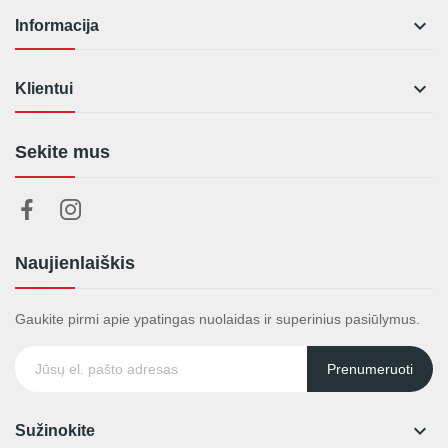

Informacija

Klientui
Sekite mus
Naujienlaiškis
Gaukite pirmi apie ypatingas nuolaidas ir superinius pasiūlymus.
Prenumeruoti

Sužinokite