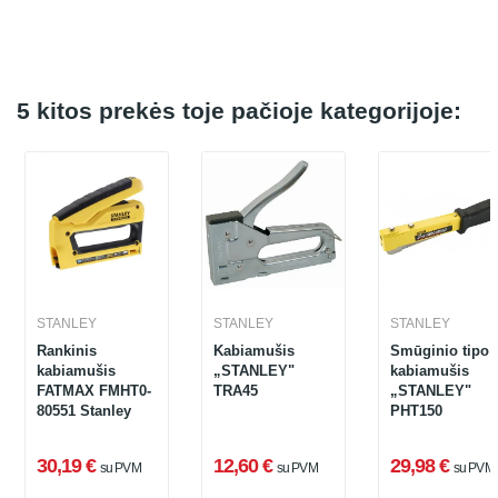
5 kitos prekės toje pačioje kategorijoje:
STANLEY
STANLEY
STANLEY
Rankinis
Kabiamušis
Smūginio tipo
kabiamušis
„STANLEY"
kabiamušis
FATMAX FMHT0-
TRA45
„STANLEY"
80551 Stanley
PHT150
30,19 €
12,60 €
29,98 €
su PVM
su PVM
su PVM