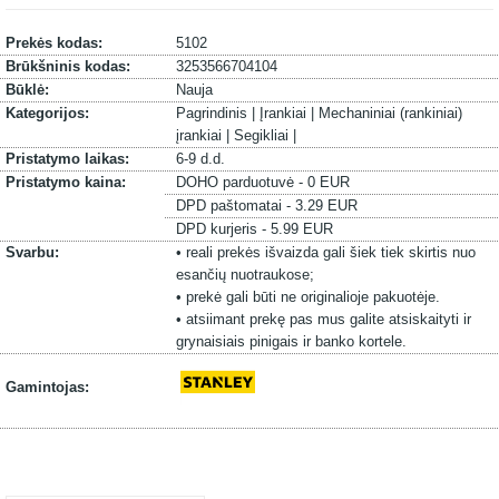
Prekės kodas:
5102
Brūkšninis kodas:
3253566704104
Būklė:
Nauja
Kategorijos:
Pagrindinis |
Įrankiai |
Mechaniniai (rankiniai)
įrankiai |
Segikliai |
Pristatymo laikas:
6-9 d.d.
Pristatymo kaina:
DOHO parduotuvė - 0 EUR
DPD paštomatai - 3.29 EUR
DPD kurjeris - 5.99 EUR
Svarbu:
• reali prekės išvaizda gali šiek tiek skirtis nuo
esančių nuotraukose;
• prekė gali būti ne originalioje pakuotėje.
• atsiimant prekę pas mus galite atsiskaityti ir
grynaisiais pinigais ir banko kortele.
Gamintojas: