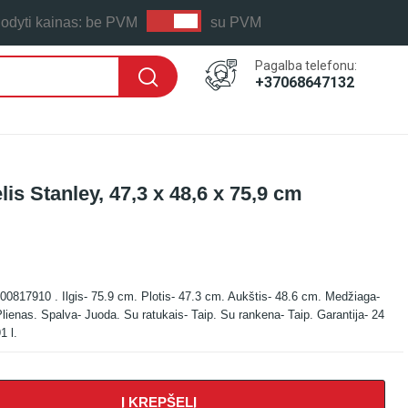
odyti kainas:
be PVM
su PVM
Pagalba telefonu:
+37068647132
lis Stanley, 47,3 x 48,6 x 75,9 cm
 LAIKAS: PER 1-2 D.D.
500817910 . Ilgis- 75.9 cm. Plotis- 47.3 cm. Aukštis- 48.6 cm. Medžiaga-
lienas. Spalva- Juoda. Su ratukais- Taip. Su rankena- Taip. Garantija- 24
1 l.
Į KREPŠELĮ