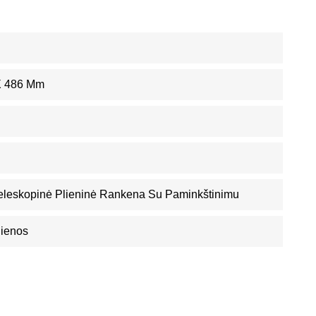
X 486 Mm
 Teleskopinė Plieninė Rankena Su Paminkštinimu
Dienos