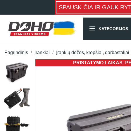
SPAUSK ČIA IR GAUK RY
KATEGORIJOS
Pagrindinis
Įrankiai
Įrankių dėžės, krepšiai, darbastaliai
PRISTATYMO LAIKAS: PER