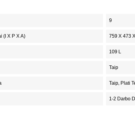
9
 (I X P X A)
759 X 473 
109 L
Taip
a
Taip, Plati
1-2 Darbo 