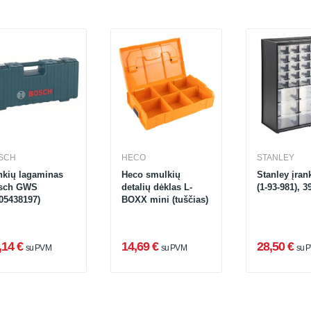
SCH
HECO
STANLEY
nkių lagaminas
Heco smulkių
Stanley įran
sch GWS
detalių dėklas L-
(1-93-981), 3
05438197)
BOXX mini (tuščias)
,14 €
14,69 €
28,50 €
su PVM
su PVM
su 