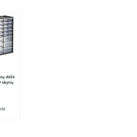
kių dėžė
9 skyrių
PVM