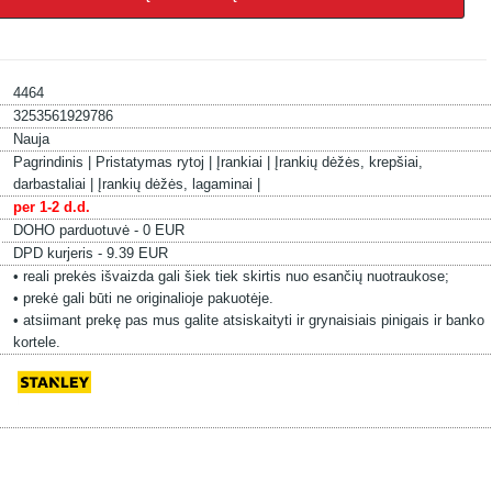
4464
3253561929786
Nauja
Pagrindinis |
Pristatymas rytoj |
Įrankiai |
Įrankių dėžės, krepšiai,
darbastaliai |
Įrankių dėžės, lagaminai |
per 1-2 d.d.
DOHO parduotuvė - 0 EUR
DPD kurjeris - 9.39 EUR
• reali prekės išvaizda gali šiek tiek skirtis nuo esančių nuotraukose;
• prekė gali būti ne originalioje pakuotėje.
• atsiimant prekę pas mus galite atsiskaityti ir grynaisiais pinigais ir banko
kortele.