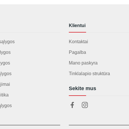
Klientui
sąlygos
Kontaktai
lygos
Pagalba
lygos
Mano paskyra
ąlygos
Tinklalapio struktūra
jimai
Sekite mus
itika
ąlygos