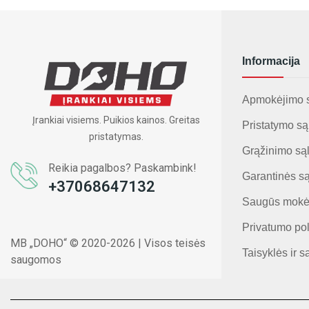
Informacija
Apmokėjimo 
Įrankiai visiems. Puikios kainos. Greitas
Pristatymo są
pristatymas.
Grąžinimo są
Reikia pagalbos? Paskambink!
Garantinės s
+37068647132
Saugūs mokė
Privatumo pol
MB „DOHO“ © 2020-2026 | Visos teisės
Taisyklės ir s
saugomos