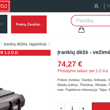
TOJ
R
Prekių Ženklai
Įrankių dėžės, lagaminai
Įrankių dėžė - vežimė
 1-2 D.D.
PRISTATYMO
74,27 €
Pristatymo laikas: per 1-2 d.d.
Prekės ženklas- Stanley. Artikulas- 
Metalų lydinys, Plastikas, Metalas, P
mėn. Papildoma informacija- Talpa: 9