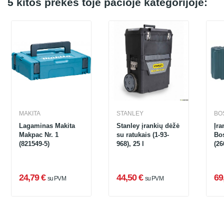
5 kitos prekės toje pačioje kategorijoje:
MAKITA
STANLEY
BO
Lagaminas Makita
Stanley įrankių dėžė
Įra
Makpac Nr. 1
su ratukais (1-93-
Bo
(821549-5)
968), 25 l
(26
24,79 €
44,50 €
69
su PVM
su PVM