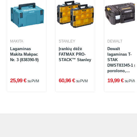
MAKITA
STANLEY
DEWALT
Lagaminas
Įrankių dėžė
Dewalt
Makita Makpac
FATMAX PRO-
lagaminas T-
Nr. 3 (838390-9)
STACK™ Stanley
STAK
DWST83345-1 (
porolono,
tuščias)
25,99 €
60,96 €
19,99 €
su PVM
su PVM
su PVM