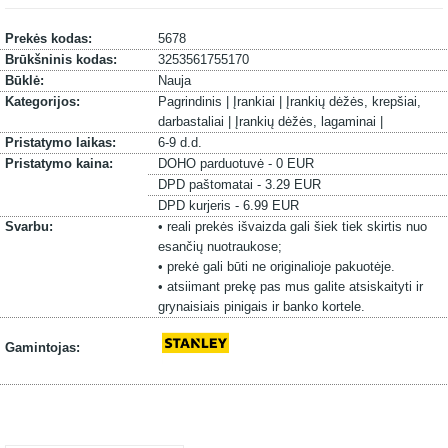
Prekės kodas:
5678
Brūkšninis kodas:
3253561755170
Būklė:
Nauja
Kategorijos:
Pagrindinis |
Įrankiai |
Įrankių dėžės, krepšiai,
darbastaliai |
Įrankių dėžės, lagaminai |
Pristatymo laikas:
6-9 d.d.
Pristatymo kaina:
DOHO parduotuvė - 0 EUR
DPD paštomatai - 3.29 EUR
DPD kurjeris - 6.99 EUR
Svarbu:
• reali prekės išvaizda gali šiek tiek skirtis nuo
esančių nuotraukose;
• prekė gali būti ne originalioje pakuotėje.
• atsiimant prekę pas mus galite atsiskaityti ir
grynaisiais pinigais ir banko kortele.
Gamintojas: