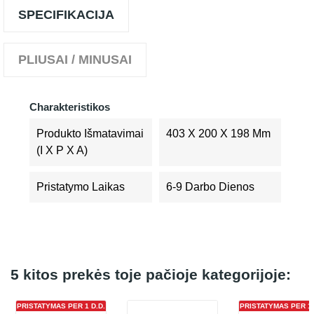
SPECIFIKACIJA
PLIUSAI / MINUSAI
Charakteristikos
Produkto Išmatavimai
403 X 200 X 198 Mm
(I X P X A)
Pristatymo Laikas
6-9 Darbo Dienos
5 kitos prekės toje pačioje kategorijoje:
PRISTATYMAS PER 1 D.D.
PRISTATYMAS PER 1 