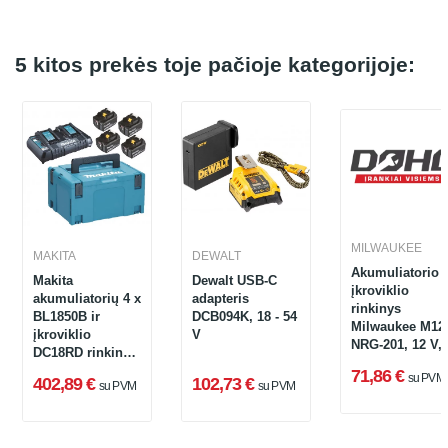
5 kitos prekės toje pačioje kategorijoje:
MILWAUKEE
MAKITA
DEWALT
Akumuliatorio i
Makita
Dewalt USB-C
įkroviklio
akumuliatorių 4 x
adapteris
rinkinys
BL1850B ir
DCB094K, 18 - 54
Milwaukee M12
įkroviklio
V
NRG-201, 12 V, 
DC18RD rinkinys
x 2 Ah
+ lagaminas
71,86 €
su PVM
402,89 €
102,73 €
su PVM
su PVM
(197626-8)