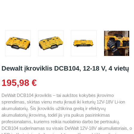
Dewalt įkroviklis DCB104, 12-18 V, 4 vietų
195,98 €
DeWalt DCB104 įkroviklis – tai aukštos kokybės įkrovimo
sprendimas, skirtas vienu metu įkrauti iki keturių 12V-18V Li-ion
akumuliatorių. Šis įkroviklis užtikrina greitą ir efektyvų
akumuliatorių įkrovimą, todėl jis yra puikus pasirinkimas
profesionalams, kuriems reikia nuolatinio darbo be pertraukų.
DCB104 suderinamas su visais DeWalt 12V-18V akumuliatoriais, o