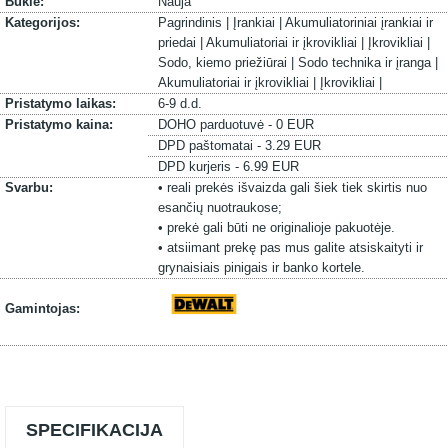
Būklė:
Nauja
Kategorijos:
Pagrindinis |
Įrankiai |
Akumuliatoriniai įrankiai ir
priedai |
Akumuliatoriai ir įkrovikliai |
Įkrovikliai |
Sodo, kiemo priežiūrai |
Sodo technika ir įranga |
Akumuliatoriai ir įkrovikliai |
Įkrovikliai |
Pristatymo laikas:
6-9 d.d.
Pristatymo kaina:
DOHO parduotuvė - 0 EUR
DPD paštomatai - 3.29 EUR
DPD kurjeris - 6.99 EUR
Svarbu:
• reali prekės išvaizda gali šiek tiek skirtis nuo
esančių nuotraukose;
• prekė gali būti ne originalioje pakuotėje.
• atsiimant prekę pas mus galite atsiskaityti ir
grynaisiais pinigais ir banko kortele.
Gamintojas:
SPECIFIKACIJA