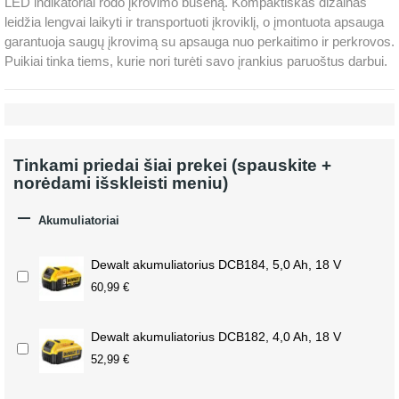
LED indikatoriai rodo įkrovimo būseną. Kompaktiškas dizainas
leidžia lengvai laikyti ir transportuoti įkroviklį, o įmontuota apsauga
garantuoja saugų įkrovimą su apsauga nuo perkaitimo ir perkrovos.
Puikiai tinka tiems, kurie nori turėti savo įrankius paruoštus darbui.
Tinkami priedai šiai prekei (spauskite +
norėdami išskleisti meniu)

Akumuliatoriai
Dewalt akumuliatorius DCB184, 5,0 Ah, 18 V
60,99 €
Dewalt akumuliatorius DCB182, 4,0 Ah, 18 V
52,99 €