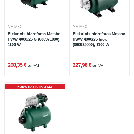
METABO
METABO
Elektrinis hidroforas Metabo
Elektrinis hidroforas Metabo
HWW 4000/25 G (600971000),
HWW 4000/25 Inox
1100 W
(600982000), 1100 W
208,35 €
227,98 €
su PVM
su PVM
PIGIAUSIAS KAINA24.LT