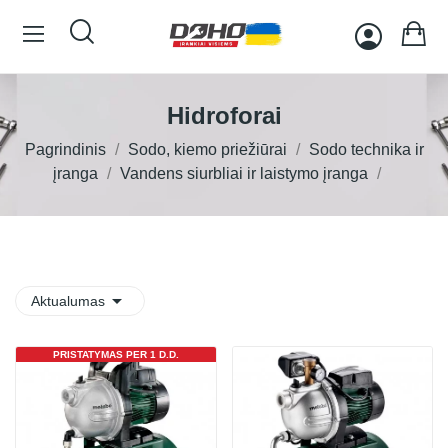
Hidroforai
Pagrindinis
Sodo, kiemo priežiūrai
Sodo technika ir
įranga
Vandens siurbliai ir laistymo įranga

Aktualumas
PRISTATYMAS PER 1 D.D.