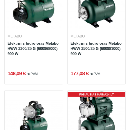
METABO
METABO
Elektrinis hidroforas Metabo
Elektrinis hidroforas Metabo
HWW 3300/25 G (600968000),
HWW 3500/25 G (600981000),
900 W
900 W
148,09 €
177,08 €
su PVM
su PVM
PIGIAUSIAS KAINA24.LT