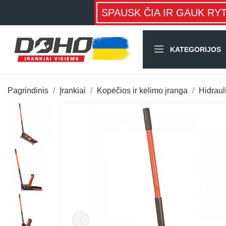
SPAUSK ČIA IR GAUK RY
KATEGORIJOS
Pagrindinis
Įrankiai
Kopėčios ir kėlimo įranga
Hidrauli