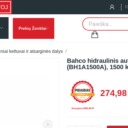
TOJ
R
Prekių Ženklai
niai keltuvai ir atsarginės dalys
Bahco hidraulinis au
(BH1A1500A), 1500 
274,98
Atnaujinta 2026-08-07