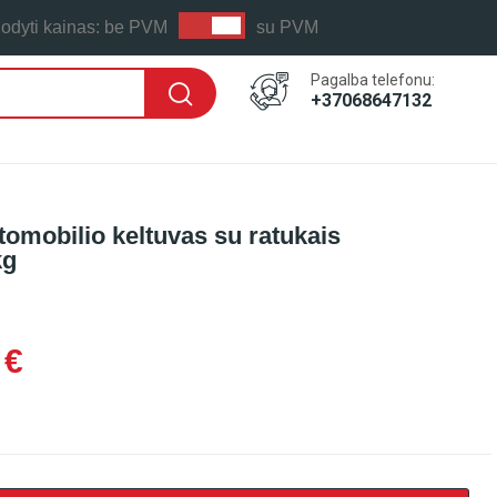
odyti kainas:
be PVM
su PVM
Pagalba telefonu:
+37068647132
tomobilio keltuvas su ratukais
kg
 €