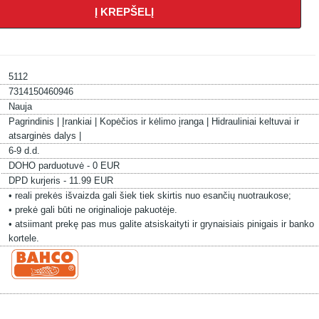
Į KREPŠELĮ
5112
7314150460946
Nauja
Pagrindinis |
Įrankiai |
Kopėčios ir kėlimo įranga |
Hidrauliniai keltuvai ir
atsarginės dalys |
6-9 d.d.
DOHO parduotuvė - 0 EUR
DPD kurjeris - 11.99 EUR
• reali prekės išvaizda gali šiek tiek skirtis nuo esančių nuotraukose;
• prekė gali būti ne originalioje pakuotėje.
• atsiimant prekę pas mus galite atsiskaityti ir grynaisiais pinigais ir banko
kortele.