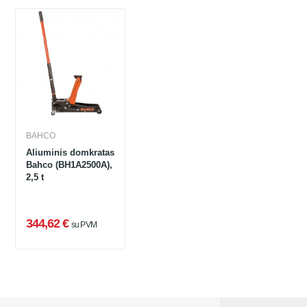
BAHCO
Aliuminis domkratas
Bahco (BH1A2500A),
2,5 t
344,62 €
su PVM