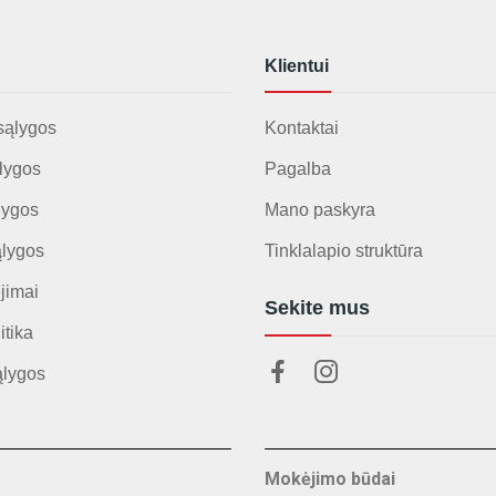
Klientui
sąlygos
Kontaktai
lygos
Pagalba
lygos
Mano paskyra
ąlygos
Tinklalapio struktūra
jimai
Sekite mus
itika
ąlygos
Mokėjimo būdai