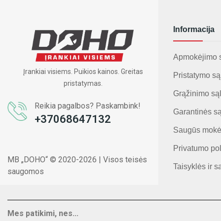
Informacija
Apmokėjimo 
Įrankiai visiems. Puikios kainos. Greitas
Pristatymo są
pristatymas.
Grąžinimo są
Reikia pagalbos? Paskambink!
Garantinės s
+37068647132
Saugūs mokė
Privatumo pol
MB „DOHO“ © 2020-2026 | Visos teisės
Taisyklės ir s
saugomos
Mes patikimi, nes...