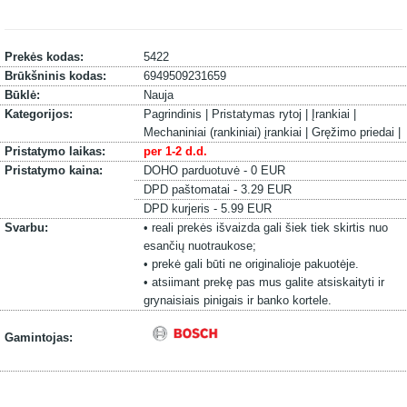
Prekės kodas:
5422
Brūkšninis kodas:
6949509231659
Būklė:
Nauja
Kategorijos:
Pagrindinis |
Pristatymas rytoj |
Įrankiai |
Mechaniniai (rankiniai) įrankiai |
Gręžimo priedai |
Pristatymo laikas:
per 1-2 d.d.
Pristatymo kaina:
DOHO parduotuvė - 0 EUR
DPD paštomatai - 3.29 EUR
DPD kurjeris - 5.99 EUR
Svarbu:
• reali prekės išvaizda gali šiek tiek skirtis nuo
esančių nuotraukose;
• prekė gali būti ne originalioje pakuotėje.
• atsiimant prekę pas mus galite atsiskaityti ir
grynaisiais pinigais ir banko kortele.
Gamintojas: