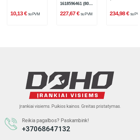
1618596461 (80 x
450 x 600 mm)
10,13 €
227,67 €
234,98 €
su PVM
su PVM
su PV
Įrankiai visiems. Puikios kainos. Greitas pristatymas.
Reikia pagalbos? Paskambink!
+37068647132